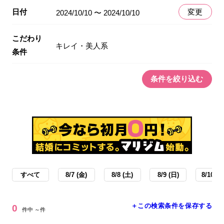
日付
変更
2024/10/10 〜 2024/10/10
こだわり
キレイ・美人系
条件
条件を絞り込む
すべて
8/7 (金)
8/8 (土)
8/9 (日)
8/10 (月
＋この検索条件を保存する
0
件中 ～件