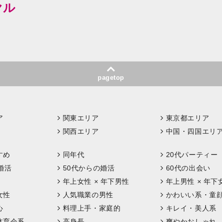
ヤル
pagetop
ア
関東エリア
東京都エリア
関西エリア
中国・四国エリ
すめ
同年代
20代パーティー
婚活
50代からの婚活
60代の出会い
年上女性 × 年下男性
年上男性 × 年下
女性
人気職業の男性
かわいい系・童
心
料理上手・家庭的
キレイ・美人系
体育会系
高身長
爽やかおしゃれ