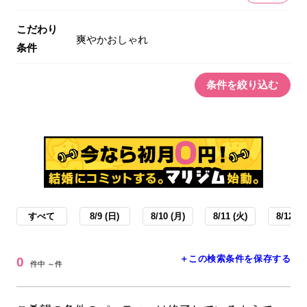
こだわり
爽やかおしゃれ
条件
条件を絞り込む
すべて
8/9 (日)
8/10 (月)
8/11 (火)
8/12 (水
＋この検索条件を保存する
0
件中 ～件