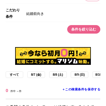
こだわり
結婚前向き
条件
条件を絞り込む
すべて
8/7 (金)
8/8 (土)
8/9 (日)
8/10 (月
＋この検索条件を保存する
0
件中 ～件