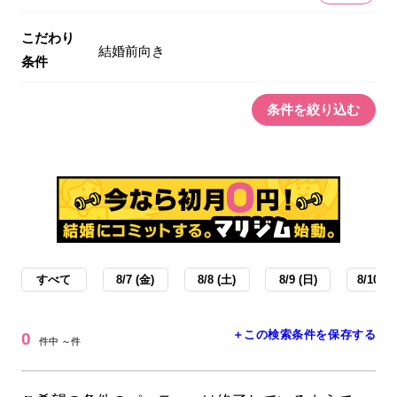
こだわり
結婚前向き
条件
条件を絞り込む
すべて
8/7 (金)
8/8 (土)
8/9 (日)
8/10 (月
＋この検索条件を保存する
0
件中 ～件