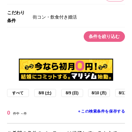
こだわり
街コン・飲食付き婚活
条件
条件を絞り込む
すべて
8/8 (土)
8/9 (日)
8/10 (月)
8/11 (火
＋この検索条件を保存する
0
件中 ～件