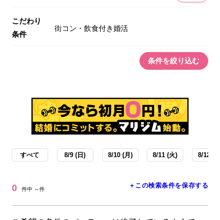
こだわり
街コン・飲食付き婚活
条件
条件を絞り込む
すべて
8/9 (日)
8/10 (月)
8/11 (火)
8/12 (水
＋この検索条件を保存する
0
件中 ～件