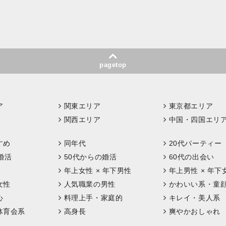
pagetop
ア
関東エリア
東京都エリア
関西エリア
中国・四国エリ
すめ
同年代
20代パーティー
婚活
50代からの婚活
60代の出会い
年上女性 × 年下男性
年上男性 × 年下
女性
人気職業の男性
かわいい系・童
心
料理上手・家庭的
キレイ・美人系
体育会系
高身長
爽やかおしゃれ