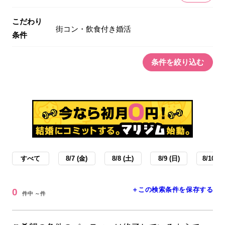
こだわり
街コン・飲食付き婚活
条件
条件を絞り込む
すべて
8/7 (金)
8/8 (土)
8/9 (日)
8/10 (月
＋この検索条件を保存する
0
件中 ～件