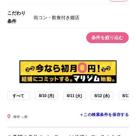
こだわり
街コン・飲食付き婚活
条件
条件を絞り込む
すべて
8/10 (月)
8/11 (火)
8/12 (水)
8/13 (木
＋この検索条件を保存する
0
件中 ～件