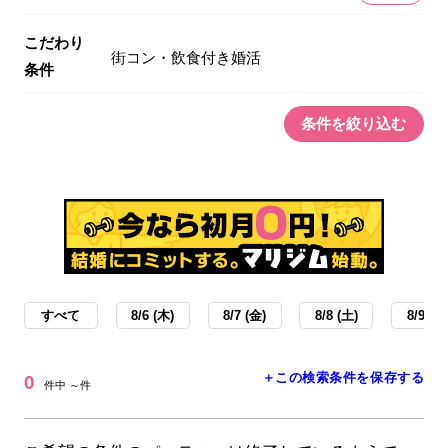
こだわり
街コン・飲食付き婚活
条件
条件を絞り込む
すべて
8/6 (木)
8/7 (金)
8/8 (土)
8/9 (日
＋この検索条件を保存する
0
件中 ～件