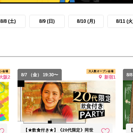
8/8 (土)
8/9 (日)
8/10 (月)
8/11 (火
ン会場
大人数オープン会場
8/7 （金） 19:30〜
8/
大阪2
新宿1
【★飲食付き★】《20代限定》同世
【