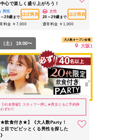
代中心で楽しく盛り上がろう！
男性
女性
ほぼ満員
ほぼ満員
0～29歳
20～29歳
まで
まで
常料金 ￥7,000
通常料金 ￥1,000
大人数オープン会場
8 （土） 19:00〜
大阪1
【41名突破】スタッフ一押し★男女ともに予約枠
わずか!!
★飲食付き★】《大人数Party！
ひと目でビビッとくる男性を探した
い》