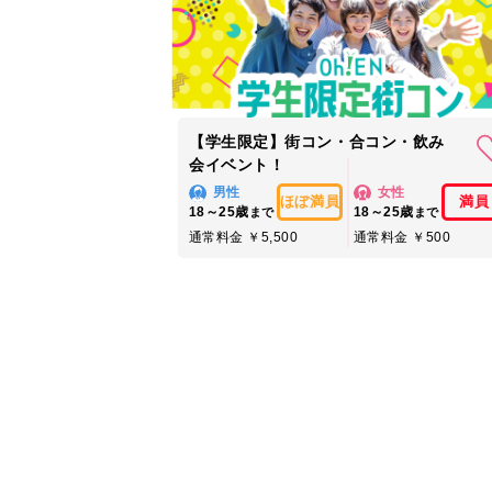
【学生限定】街コン・合コン・飲み
会イベント！
男性
女性
ほぼ満員
満員
18～25歳
18～25歳
まで
まで
通常料金 ￥5,500
通常料金 ￥500