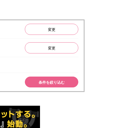
変更
変更
条件を絞り込む