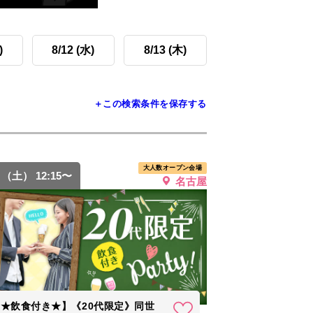
)
8/12 (水)
8/13 (木)
＋この検索条件を保存する
大人数オープン会場
8 （土） 12:15〜
名古屋
★飲食付き★】《20代限定》同世