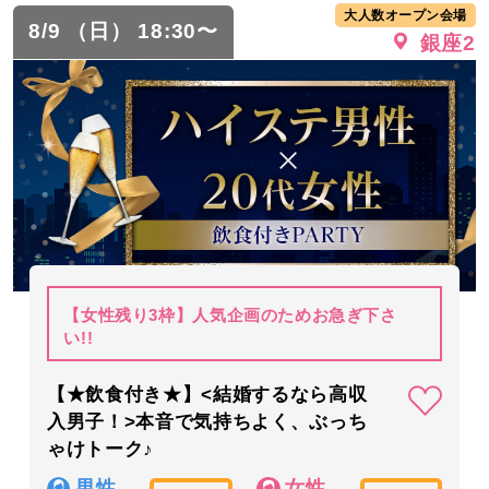
大人数オープン会場
8/9 （日） 18:30〜
銀座2
【女性残り3枠】人気企画のためお急ぎ下さ
い!!
【★飲食付き★】<結婚するなら高収
入男子！>本音で気持ちよく、ぶっち
ゃけトーク♪
男性
女性