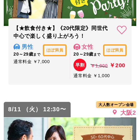
【★飲食付き★】《20代限定》同世代
中心で楽しく盛り上がろう！
男性
女性
ほぼ満員
ほぼ満員
20～29歳
20～29歳
まで
まで
通常料金 ￥7,000
￥200
早割
￥1,000
通常料金 ￥1,000
大人数オープン会場
8/11 （火） 12:30〜
大阪2