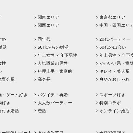
ア
関東エリア
東京都エリア
関西エリア
中国・四国エリ
すめ
同年代
20代パーティー
婚活
50代からの婚活
60代の出会い
年上女性 × 年下男性
年上男性 × 年下
女性
人気職業の男性
かわいい系・童
心
料理上手・家庭的
キレイ・美人系
体育会系
高身長
爽やかおしゃれ
画・ゲーム好き
バツイチ・再婚
スポーツ好き
物好き
大人数パーティー
特別コラボ
食付き婚活
恋活
オンライン婚活
ィー開催レポート
不正通報窓口
全額補償制度