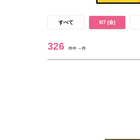
すべて
8/7 (金)
326
件中 ～件