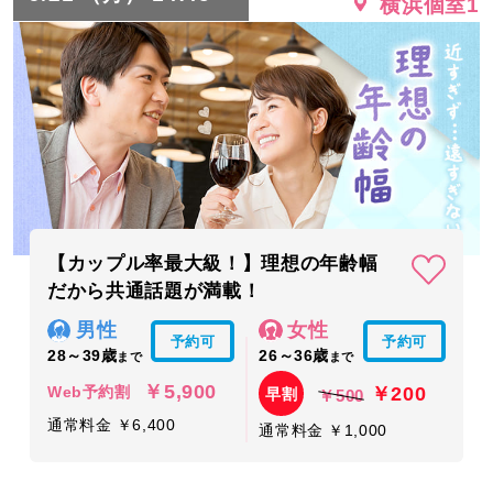
横浜個室1
【カップル率最大級！】理想の年齢幅
だから共通話題が満載！
男性
女性
予約可
予約可
28～39歳
26～36歳
まで
まで
￥5,900
￥200
Web予約割
早割
￥500
通常料金 ￥6,400
通常料金 ￥1,000