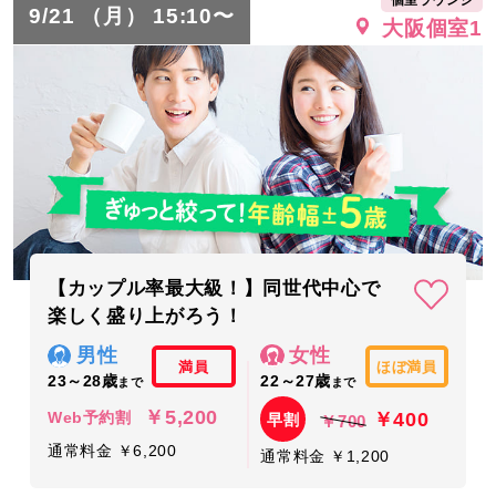
9/21 （月） 15:10〜
大阪個室1
【カップル率最大級！】同世代中心で
楽しく盛り上がろう！
男性
女性
満員
ほぼ満員
23～28歳
22～27歳
まで
まで
￥5,200
￥400
Web予約割
早割
￥700
通常料金 ￥6,200
通常料金 ￥1,200