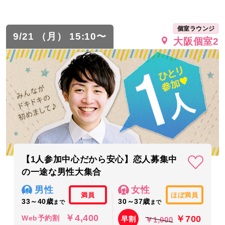
個室ラウンジ
9/21 （月） 15:10〜
大阪個室2
【1人参加中心だから安心】恋人募集中
の一途な男性大集合
男性
女性
満員
ほぼ満員
33～40歳
30～37歳
まで
まで
￥4,400
￥700
Web予約割
早割
￥1,000