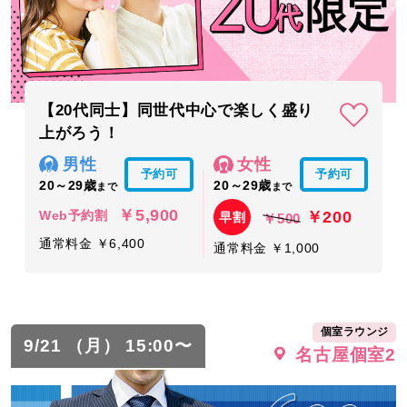
【20代同士】同世代中心で楽しく盛り
上がろう！
男性
女性
予約可
予約可
20～29歳
20～29歳
まで
まで
￥5,900
￥200
Web予約割
早割
￥500
通常料金 ￥6,400
通常料金 ￥1,000
個室ラウンジ
9/21 （月） 15:00〜
名古屋個室2