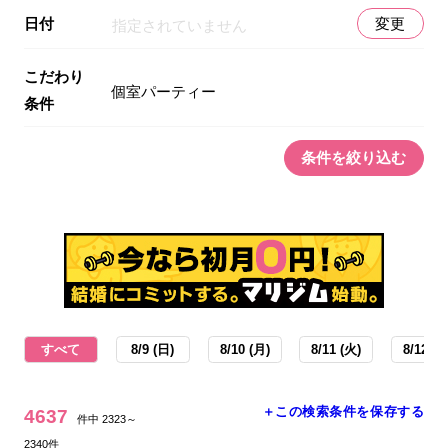
日付
変更
指定されていません
こだわり
個室パーティー
条件
条件を絞り込む
すべて
8/9 (日)
8/10 (月)
8/11 (火)
8/12 (水
＋この検索条件を保存する
4637
件中 2323～
2340件