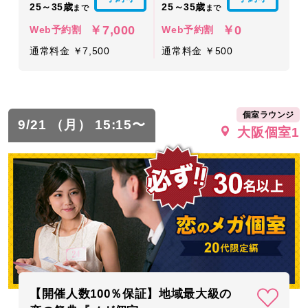
25～35歳
25～35歳
まで
まで
￥7,000
￥0
Web予約割
Web予約割
通常料金 ￥7,500
通常料金 ￥500
個室ラウンジ
9/21 （月） 15:15〜
大阪個室1
【開催人数100％保証】地域最大級の