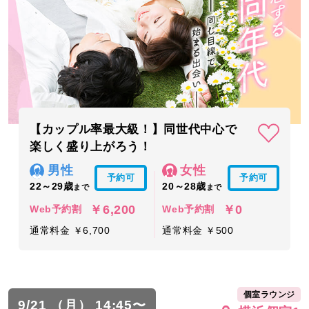
【カップル率最大級！】同世代中心で
楽しく盛り上がろう！
男性
女性
予約可
予約可
22～29歳
20～28歳
まで
まで
￥6,200
￥0
Web予約割
Web予約割
通常料金 ￥6,700
通常料金 ￥500
個室ラウンジ
9/21 （月） 14:45〜