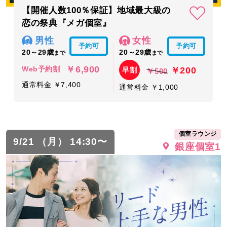
【開催人数100％保証】地域最大級の
恋の祭典『メガ個室』
男性
女性
予約可
予約可
20～29歳
20～29歳
まで
まで
￥6,900
￥200
Web予約割
早割
￥500
通常料金 ￥7,400
通常料金 ￥1,000
個室ラウンジ
9/21 （月） 14:30〜
銀座個室1