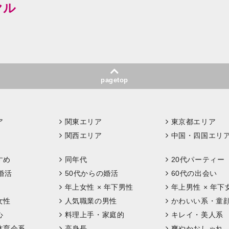
ヤル
pagetop
ア
関東エリア
東京都エリア
関西エリア
中国・四国エリ
すめ
同年代
20代パーティー
婚活
50代からの婚活
60代の出会い
年上女性 × 年下男性
年上男性 × 年下
女性
人気職業の男性
かわいい系・童
心
料理上手・家庭的
キレイ・美人系
体育会系
高身長
爽やかおしゃれ