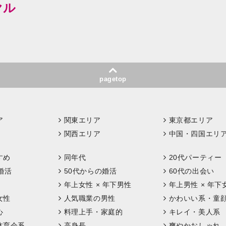
ヤル
pagetop
ア
関東エリア
東京都エリア
関西エリア
中国・四国エリ
すめ
同年代
20代パーティー
婚活
50代からの婚活
60代の出会い
年上女性 × 年下男性
年上男性 × 年下
女性
人気職業の男性
かわいい系・童
心
料理上手・家庭的
キレイ・美人系
体育会系
高身長
爽やかおしゃれ