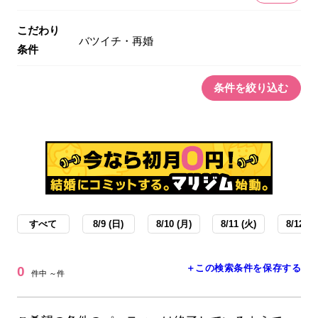
こだわり
バツイチ・再婚
条件
条件を絞り込む
すべて
8/9 (日)
8/10 (月)
8/11 (火)
8/12 (水
＋この検索条件を保存する
0
件中 ～件