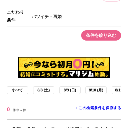
こだわり
バツイチ・再婚
条件
条件を絞り込む
すべて
8/8 (土)
8/9 (日)
8/10 (月)
8/11 (火
＋この検索条件を保存する
0
件中 ～件