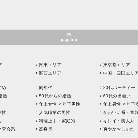
pagetop
ア
関東エリア
東京都エリア
関西エリア
中国・四国エリ
すめ
同年代
20代パーティー
婚活
50代からの婚活
60代の出会い
年上女性 × 年下男性
年上男性 × 年下
女性
人気職業の男性
かわいい系・童
心
料理上手・家庭的
キレイ・美人系
体育会系
高身長
爽やかおしゃれ