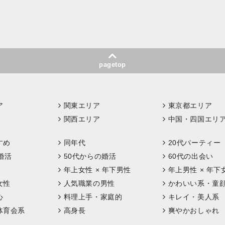
pagetop
ア
関東エリア
東京都エリア
関西エリア
中国・四国エリ
すめ
同年代
20代パーティー
婚活
50代からの婚活
60代の出会い
年上女性 × 年下男性
年上男性 × 年下
女性
人気職業の男性
かわいい系・童
心
料理上手・家庭的
キレイ・美人系
体育会系
高身長
爽やかおしゃれ