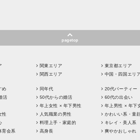
pagetop
ア
関東エリア
東京都エリア
関西エリア
中国・四国エリ
すめ
同年代
20代パーティー
婚活
50代からの婚活
60代の出会い
年上女性 × 年下男性
年上男性 × 年下
女性
人気職業の男性
かわいい系・童
心
料理上手・家庭的
キレイ・美人系
体育会系
高身長
爽やかおしゃれ