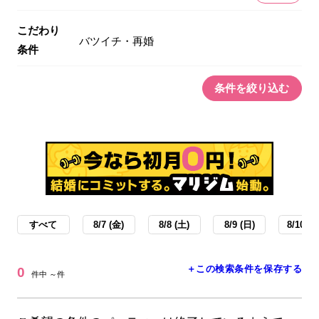
こだわり
バツイチ・再婚
条件
条件を絞り込む
すべて
8/7 (金)
8/8 (土)
8/9 (日)
8/10 (月
＋この検索条件を保存する
0
件中 ～件