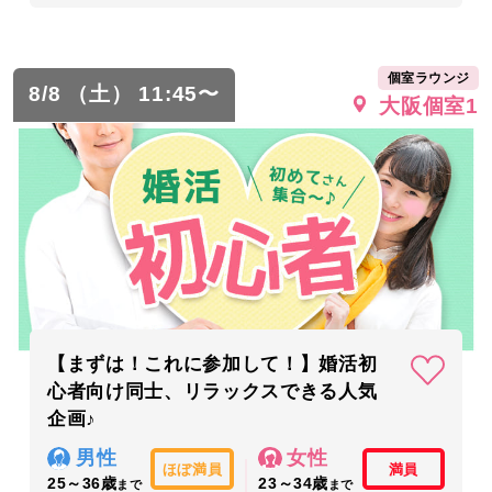
個室ラウンジ
8/8 （土） 11:45〜
大阪個室1
【まずは！これに参加して！】婚活初
心者向け同士、リラックスできる人気
企画♪
男性
女性
ほぼ満員
満員
25～36歳
23～34歳
まで
まで