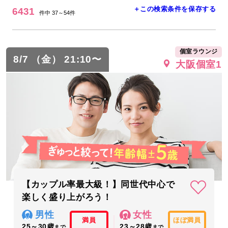
＋この検索条件を保存する
6431
件中 37～54件
個室ラウンジ
8/7 （金） 21:10〜
大阪個室1
【カップル率最大級！】同世代中心で
楽しく盛り上がろう！
男性
女性
満員
ほぼ満員
25～30歳
23～28歳
まで
まで