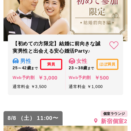
【初めての方限定】結婚に前向きな誠
実男性と出会える安心婚活Party♪
男性
女性
満員
ほぼ満員
25～42歳
23～38歳
まで
まで
￥3,000
￥500
Web予約割
Web予約割
通常料金 ￥3,500
通常料金 ￥1,000
個室ラウンジ
8/8 （土） 11:00〜
新宿個室2