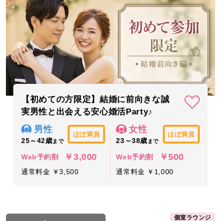
【初めての方限定】結婚に前向きな誠
実男性と出会える安心婚活Party♪
男性
女性
ほぼ満員
ほぼ満員
25～42歳
23～38歳
まで
まで
￥3,000
￥500
Web予約割
Web予約割
通常料金 ￥3,500
通常料金 ￥1,000
個室ラウンジ