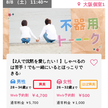
8/8 （土） 11:40〜
大阪個室1
【2人で沈黙を愛したい！】しゃべるの
は苦手！でも一緒にいるとほっこりで
きる♪
男性
女性
満員
ほぼ満員
28～34歳
26～32歳
まで
まで
￥4,700
￥500
Web予約割
Web予約割
通常料金 ￥5,700
通常料金 ￥1,000