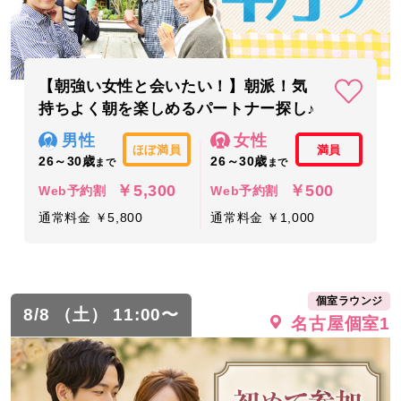
【朝強い女性と会いたい！】朝派！気
持ちよく朝を楽しめるパートナー探し♪
男性
女性
ほぼ満員
満員
26～30歳
26～30歳
まで
まで
￥5,300
￥500
Web予約割
Web予約割
通常料金 ￥5,800
通常料金 ￥1,000
個室ラウンジ
8/8 （土） 11:00〜
名古屋個室1