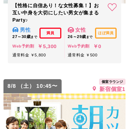
【性格に自信あり！な女性募集！】お
互い中身を大切にしたい男女が集まる
Party♪
男性
女性
満員
ほぼ満員
27～30歳
26～29歳
まで
まで
￥5,300
￥0
Web予約割
Web予約割
通常料金 ￥5,800
通常料金 ￥500
個室ラウンジ
8/8 （土） 10:45〜
新宿個室1