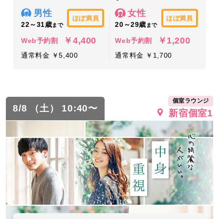
男性
女性
ほぼ満員
ほぼ満員
22～31歳
20～29歳
まで
まで
￥4,400
￥1,200
Web予約割
Web予約割
通常料金 ￥5,400
通常料金 ￥1,700
個室ラウンジ
8/8 （土） 10:40〜
新宿個室1