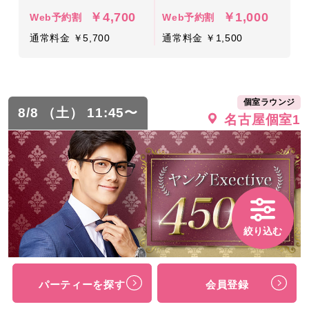
￥4,700
￥1,000
Web予約割
Web予約割
通常料金 ￥5,700
通常料金 ￥1,500
個室ラウンジ
8/8 （土） 11:45〜
名古屋個室1
絞り込む
★将来有望株★若手年収450万以上の
パーティーを探す
会員登録
男性と将来を考えたい女性向けParty♪