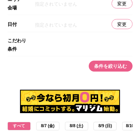
変更
指定されていません
会場
日付
変更
指定されていません
こだわり
条件
条件を絞り込む
すべて
8/7 (金)
8/8 (土)
8/9 (日)
8/10 (月