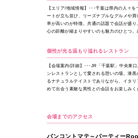
【エリア/地域情報】･･･千葉は県内の人
ートが立ち並び、リーズナブルなグルメや買
率が高いのが特徴。共通の話題で会話が盛り
心の距離が縮まりやすいのも魅力のひとつ。
個性が光る温もり溢れるレストラン
【会場案内/詳細】･･･JR「千葉駅」中央
ンレストランとして愛される憩いの場。漆黒
るナチュラルテイストでありながら、イタリ
めて出会う素敵な異性との会話をお楽しみく
会場までのアクセス
パンコントマテ～パーティーRo