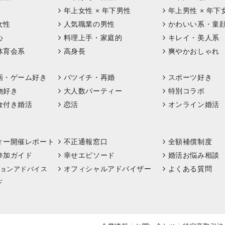
年上女性 × 年下男性
年上男性 × 年下
女性
人気職業の男性
かわいい系・童
心
料理上手・家庭的
キレイ・美人系
体育会系
高身長
爽やかおしゃれ
画・ゲーム好き
バツイチ・再婚
スポーツ好き
物好き
大人数パーティー
特別コラボ
食付き婚活
恋活
オンライン婚活
ィー開催レポート
不正通報窓口
全額補償制度
参加ガイド
幸せエピソード
婚活お悩み相談
オフィシャルアドバイザー
よくある質問
ョンアドバイス
ド