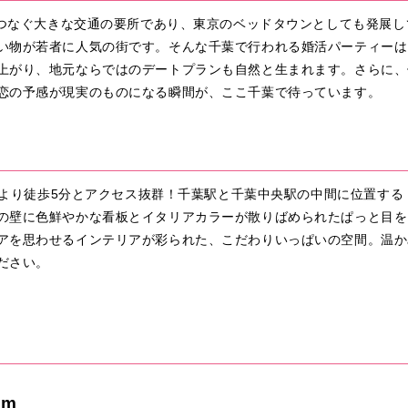
々をつなぐ大きな交通の要所であり、東京のベッドタウンとしても発展
い物が若者に人気の街です。そんな千葉で行われる婚活パーティーは
上がり、地元ならではのデートプランも自然と生まれます。さらに、
恋の予感が現実のものになる瞬間が、ここ千葉で待っています。
東口より徒歩5分とアクセス抜群！千葉駅と千葉中央駅の中間に位置す
の壁に色鮮やかな看板とイタリアカラーが散りばめられたぱっと目を
アを思わせるインテリアが彩られた、こだわりいっぱいの空間。温か
ださい。
om