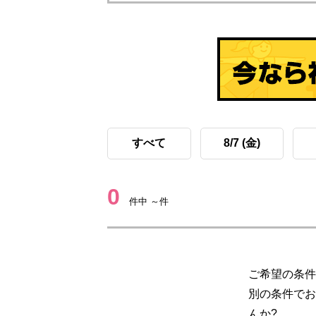
すべて
8/7 (金)
0
件中 ～件
ご希望の条件
別の条件でお
んか?