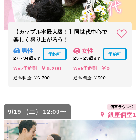
【カップル率最大級！】同世代中心で
楽しく盛り上がろう！
男性
女性
予約可
予約可
27～34歳
23～29歳
まで
まで
￥6,200
￥0
Web予約割
Web予約割
通常料金 ￥6,700
通常料金 ￥500
個室ラウンジ
9/19 （土） 12:00〜
銀座個室1