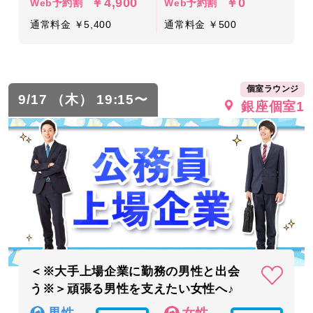
￥4,900
￥0
Web予約割
Web予約割
通常料金 ￥5,400
通常料金 ￥500
個室ラウンジ
9/17 （木） 19:15〜
銀座個室1
＜※大手上場企業に勤務の男性と出会
う※＞頑張る男性を支えたい女性へ♪