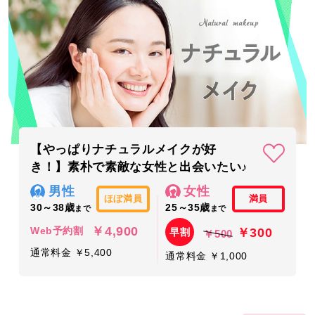
【やっぱりナチュラルメイクが好
き！】素朴で素敵な女性と出会いたい♪
男性
女性
ほぼ満員
満員
30～38歳
25～35歳
まで
まで
￥4,900
￥300
Web予約割
早割
￥500
通常料金 ￥5,400
通常料金 ￥1,000