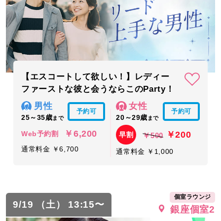
【エスコートして欲しい！】レディー
ファーストな彼と会うならこのParty！
男性
女性
予約可
予約可
25～35歳
20～29歳
まで
まで
￥6,200
￥200
Web予約割
早割
￥500
通常料金 ￥6,700
通常料金 ￥1,000
個室ラウンジ
9/19 （土） 13:15〜
銀座個室2