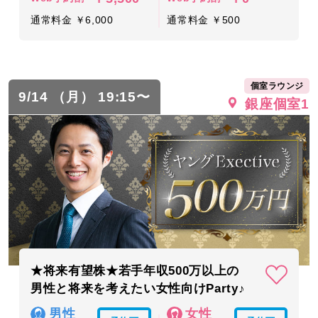
通常料金 ￥6,000
通常料金 ￥500
個室ラウンジ
9/14 （月） 19:15〜
銀座個室1
★将来有望株★若手年収500万以上の
男性と将来を考えたい女性向けParty♪
男性
女性