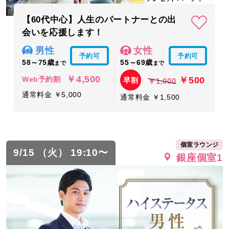
【60代中心】人生のパートナーとの出
会いを応援します！
男性
女性
予約可
予約可
58～75歳
55～69歳
まで
まで
￥4,500
￥500
Web予約割
早割
￥1,000
通常料金 ￥5,000
通常料金 ￥1,500
個室ラウンジ
9/15 （火） 19:10〜
銀座個室1