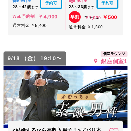
男性
女性
予約可
予約可
28～42歳
23～36歳
まで
まで
￥4,900
￥500
Web予約割
早割
￥1,000
通常料金 ￥5,400
通常料金 ￥1,500
個室ラウンジ
9/18 （金） 19:10〜
銀座個室1
<結婚するなら高収入男子！>ズバリ本