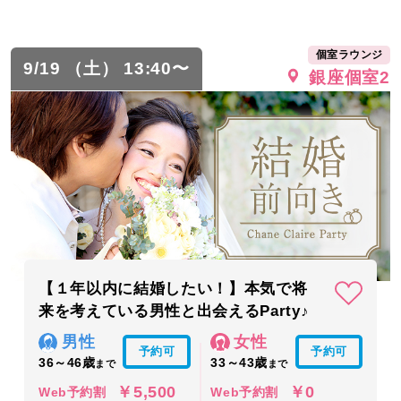
個室ラウンジ
9/19 （土） 13:40〜
銀座個室2
【１年以内に結婚したい！】本気で将
来を考えている男性と出会えるParty♪
男性
女性
予約可
予約可
36～46歳
33～43歳
まで
まで
￥5,500
￥0
Web予約割
Web予約割