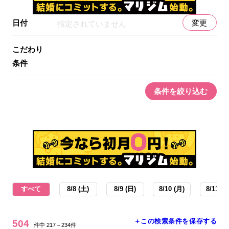
日付
変更
指定されていません
こだわり
条件
条件を絞り込む
すべて
8/8 (土)
8/9 (日)
8/10 (月)
8/11 (火
＋この検索条件を保存する
504
件中 217～234件