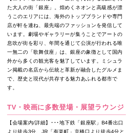
た大人の街「銀座」。煌めくネオンと高級感が漂
うこのエリアには、海外のトップブランドや専門
店が軒を連ね、最先端のファッションを発信して
います。劇場やギャラリーが集うことでアートの
息吹が街を彩り、年間を通じて公演が行われる唯
一無二の「歌舞伎座」は、銀座の象徴として国内
外から多くの観光客を魅了しています。ミシュラ
ン掲載の名店から伝統と革新が融合したグルメま
で、歴史と現代が共存する魅力あふれる都市で
す。
TV・映画に多数登場・展望ラウンジ
【会場案内/詳細】･･･地下鉄「銀座駅」B4番出口
より徒歩3分、JR「有楽町」京橋口より徒歩4分と