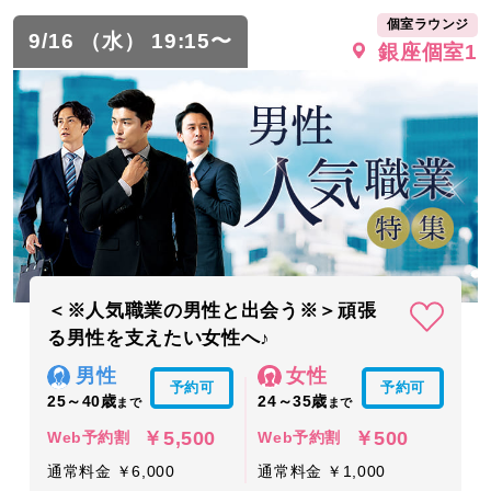
個室ラウンジ
9/16 （水） 19:15〜
銀座個室1
＜※人気職業の男性と出会う※＞頑張
る男性を支えたい女性へ♪
男性
女性
予約可
予約可
25～40歳
24～35歳
まで
まで
￥5,500
￥500
Web予約割
Web予約割
通常料金 ￥6,000
通常料金 ￥1,000