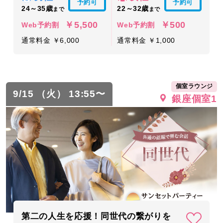
予約可
予約可
24～35歳
22～32歳
まで
まで
￥5,500
￥500
Web予約割
Web予約割
通常料金 ￥6,000
通常料金 ￥1,000
個室ラウンジ
9/15 （火） 13:55〜
銀座個室1
第二の人生を応援！同世代の繋がりを