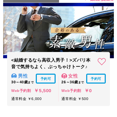
<結婚するなら高収入男子！>ズバリ本
音で気持ちよく、ぶっちゃけトーク♪
男性
女性
予約可
予約可
30～40歳
26～36歳
まで
まで
￥5,500
￥0
Web予約割
Web予約割
通常料金 ￥6,000
通常料金 ￥500