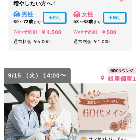
増やしたい方へ！
男性
女性
予約可
予約可
60～72歳
58～68歳
まで
まで
￥4,500
￥500
Web予約割
Web予約割
通常料金 ￥5,000
通常料金 ￥1,000
個室ラウンジ
9/15 （火） 14:00〜
銀座個室1