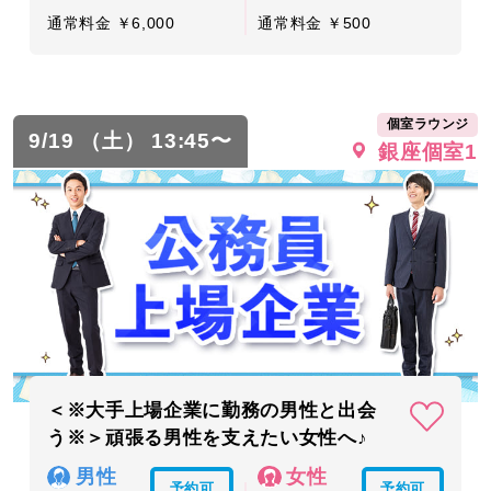
通常料金 ￥6,000
通常料金 ￥500
個室ラウンジ
9/19 （土） 13:45〜
銀座個室1
＜※大手上場企業に勤務の男性と出会
う※＞頑張る男性を支えたい女性へ♪
男性
女性
予約可
予約可