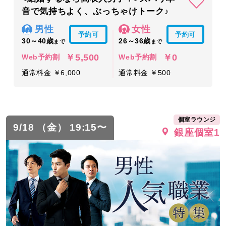
音で気持ちよく、ぶっちゃけトーク♪
男性
女性
予約可
予約可
30～40歳
26～36歳
まで
まで
￥5,500
￥0
Web予約割
Web予約割
通常料金 ￥6,000
通常料金 ￥500
個室ラウンジ
9/18 （金） 19:15〜
銀座個室1