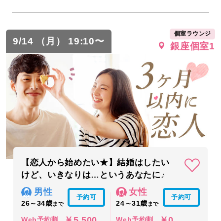
個室ラウンジ
9/14 （月） 19:10〜
銀座個室1
【恋人から始めたい★】結婚はしたい
けど、いきなりは…というあなたに♪
男性
女性
予約可
予約可
26～34歳
24～31歳
まで
まで
￥5,500
￥0
Web予約割
Web予約割