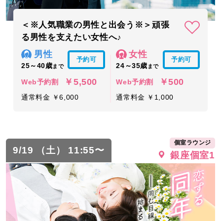
＜※人気職業の男性と出会う※＞頑張
る男性を支えたい女性へ♪
男性
女性
予約可
予約可
25～40歳
24～35歳
まで
まで
￥5,500
￥500
Web予約割
Web予約割
通常料金 ￥6,000
通常料金 ￥1,000
個室ラウンジ
9/19 （土） 11:55〜
銀座個室1