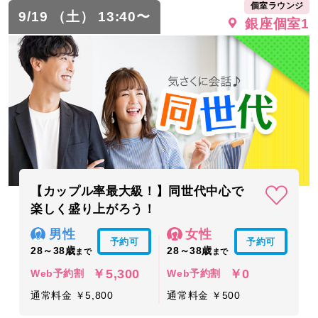
個室ラウンジ
9/19 （土） 13:40〜
銀座個室1
【カップル率最大級！】同世代中心で
楽しく盛り上がろう！
男性
女性
予約可
予約可
28～38歳
28～38歳
まで
まで
￥5,300
￥0
Web予約割
Web予約割
通常料金 ￥5,800
通常料金 ￥500