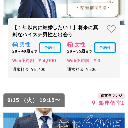
【１年以内に結婚したい！】将来に真
剣なハイステ男性と出会う
男性
女性
予約可
予約可
28～40歳
26～35歳
まで
まで
￥4,900
￥0
Web予約割
Web予約割
通常料金 ￥5,400
通常料金 ￥500
個室ラウンジ
9/15 （火） 19:15〜
銀座個室1