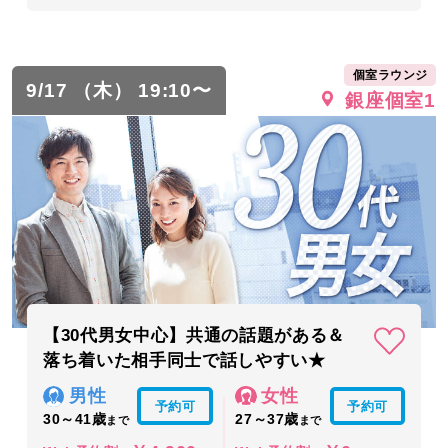
個室ラウンジ
9/17 （木） 19:10〜
銀座個室1
【30代男女中心】共通の話題がある＆
落ち着いた相手同士で話しやすい★
男性
女性
予約可
予約可
30～41歳
27～37歳
まで
まで