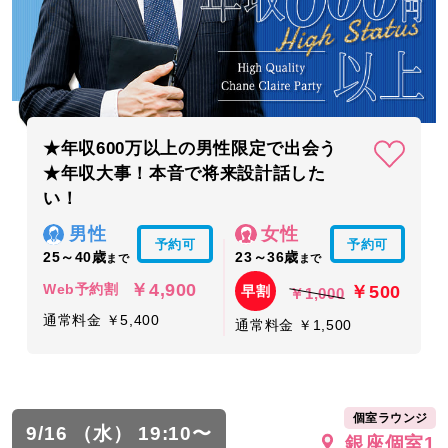
★年収600万以上の男性限定で出会う
★年収大事！本音で将来設計話した
い！
男性
女性
予約可
予約可
25～40歳
23～36歳
まで
まで
￥4,900
￥500
Web予約割
早割
￥1,000
通常料金 ￥5,400
通常料金 ￥1,500
個室ラウンジ
9/16 （水） 19:10〜
銀座個室1