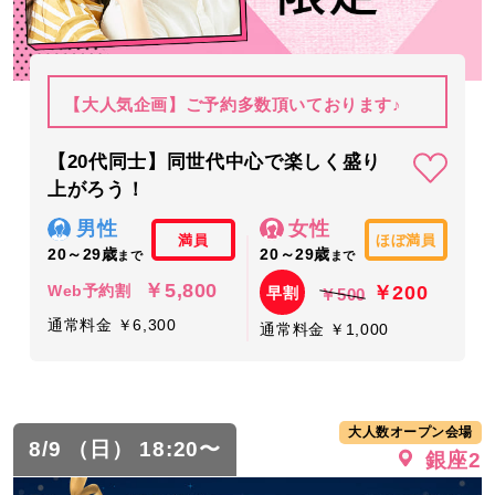
【大人気企画】ご予約多数頂いております♪
【20代同士】同世代中心で楽しく盛り
上がろう！
男性
女性
満員
ほぼ満員
20～29歳
20～29歳
まで
まで
￥5,800
￥200
Web予約割
早割
￥500
通常料金 ￥6,300
通常料金 ￥1,000
大人数オープン会場
8/9 （日） 18:20〜
銀座2