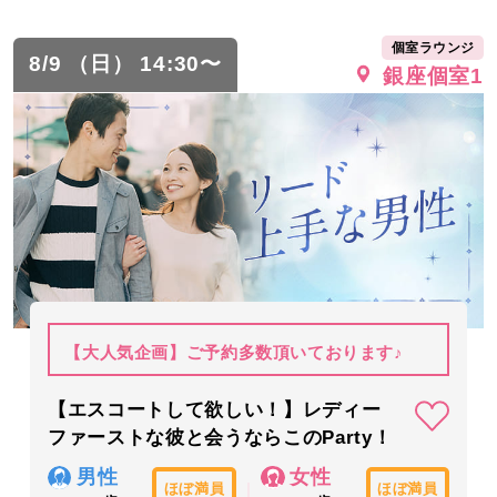
個室ラウンジ
8/9 （日） 14:30〜
銀座個室1
【大人気企画】ご予約多数頂いております♪
【エスコートして欲しい！】レディー
ファーストな彼と会うならこのParty！
男性
女性
ほぼ満員
ほぼ満員