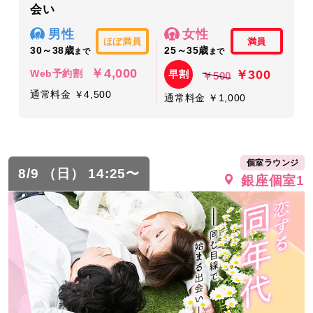
会い
男性
女性
ほぼ満員
満員
30～38歳
25～35歳
まで
まで
￥4,000
￥300
Web予約割
早割
￥500
通常料金 ￥4,500
通常料金 ￥1,000
個室ラウンジ
8/9 （日） 14:25〜
銀座個室1