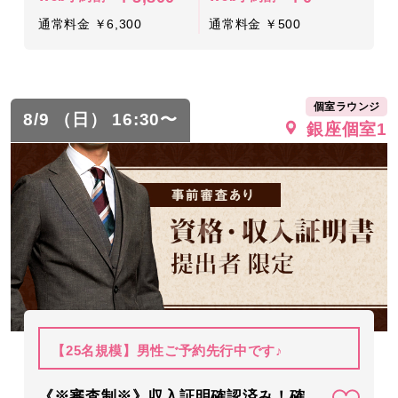
通常料金 ￥6,300
通常料金 ￥500
個室ラウンジ
8/9 （日） 16:30〜
銀座個室1
【25名規模】男性ご予約先行中です♪
《※審査制※》収入証明確認済み！確