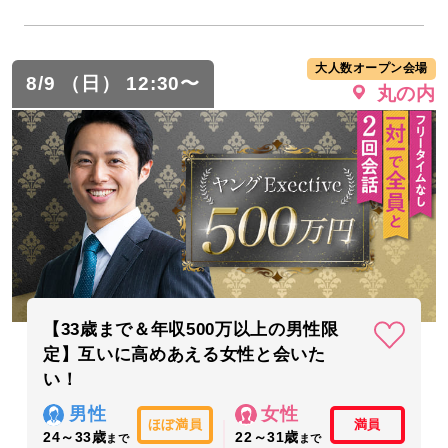
大人数オープン会場
8/9 （日） 12:30〜
丸の内
【33歳まで＆年収500万以上の男性限
定】互いに高めあえる女性と会いた
い！
男性
女性
ほぼ満員
満員
24～33歳
22～31歳
まで
まで