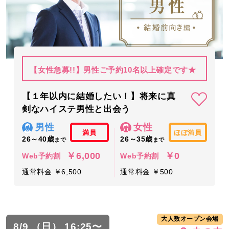
【女性急募!!】男性ご予約10名以上確定です★
【１年以内に結婚したい！】将来に真
剣なハイステ男性と出会う
男性
女性
満員
ほぼ満員
26～40歳
26～35歳
まで
まで
￥6,000
￥0
Web予約割
Web予約割
通常料金 ￥6,500
通常料金 ￥500
大人数オープン会場
8/9 （日） 16:25〜