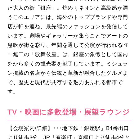
た大人の街「銀座」。煌めくネオンと高級感が漂
うこのエリアには、海外のトップブランドや専門
店が軒を連ね、最先端のファッションを発信して
います。劇場やギャラリーが集うことでアートの
息吹が街を彩り、年間を通じて公演が行われる唯
一無二の「歌舞伎座」は、銀座の象徴として国内
外から多くの観光客を魅了しています。ミシュラ
ン掲載の名店から伝統と革新が融合したグルメま
で、歴史と現代が共存する魅力あふれる都市で
す。
TV・映画に多数登場・展望ラウンジ
【会場案内/詳細】･･･地下鉄「銀座駅」B4番出口
より徒歩3分、JR「有楽町」京橋口より徒歩4分と