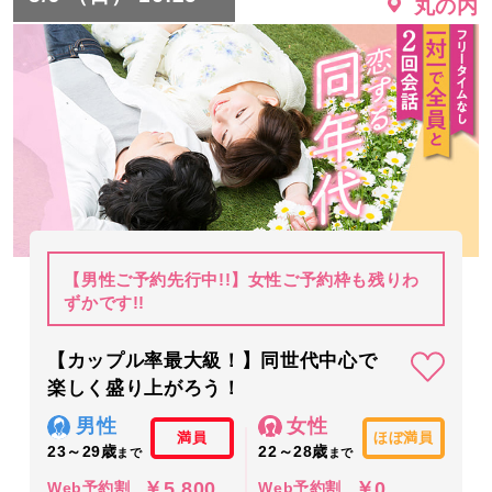
丸の内
【男性ご予約先行中!!】女性ご予約枠も残りわ
ずかです!!
【カップル率最大級！】同世代中心で
楽しく盛り上がろう！
男性
女性
満員
ほぼ満員
23～29歳
22～28歳
まで
まで
￥5,800
￥0
Web予約割
Web予約割