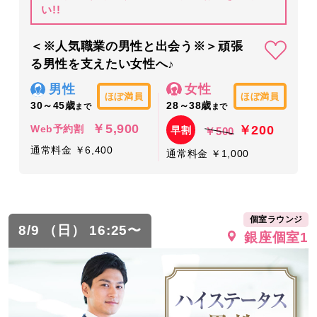
い!!
＜※人気職業の男性と出会う※＞頑張
る男性を支えたい女性へ♪
男性
女性
ほぼ満員
ほぼ満員
30～45歳
28～38歳
まで
まで
￥5,900
￥200
Web予約割
早割
￥500
通常料金 ￥6,400
通常料金 ￥1,000
個室ラウンジ
8/9 （日） 16:25〜
銀座個室1