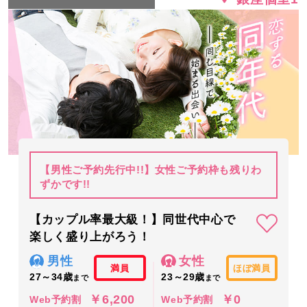
【男性ご予約先行中!!】女性ご予約枠も残りわ
ずかです!!
【カップル率最大級！】同世代中心で
楽しく盛り上がろう！
男性
女性
満員
ほぼ満員
27～34歳
23～29歳
まで
まで
￥6,200
￥0
Web予約割
Web予約割