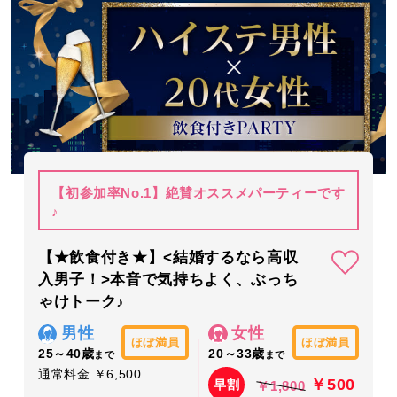
【初参加率No.1】絶賛オススメパーティーです
♪
【★飲食付き★】<結婚するなら高収
入男子！>本音で気持ちよく、ぶっち
ゃけトーク♪
男性
女性
ほぼ満員
ほぼ満員
25～40歳
20～33歳
まで
まで
通常料金 ￥6,500
￥500
早割
￥1,800