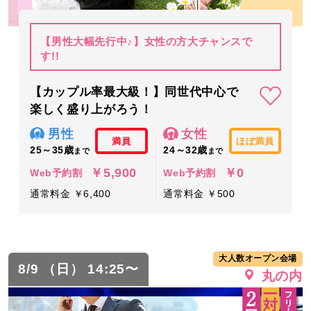
【男性大幅先行中♪】女性の方大チャンスで
す!!
【カップル率最大級！】同世代中心で
楽しく盛り上がろう！
男性
女性
満員
ほぼ満員
25～35歳
24～32歳
まで
まで
￥5,900
￥0
Web予約割
Web予約割
通常料金 ￥6,400
通常料金 ￥500
大人数オープン会場
8/9 （日） 14:25〜
丸の内