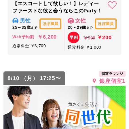
【エスコートして欲しい！】レディー
ファーストな彼と会うならこのParty！
男性
女性
ほぼ満員
ほぼ満員
25～35歳
20～29歳
まで
まで
￥6,200
￥200
Web予約割
早割
￥500
通常料金 ￥6,700
通常料金 ￥1,000
個室ラウンジ
8/10 （月） 17:25〜
銀座個室1