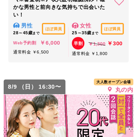
かな男性と前向きな気持ちで出会いた
い！
男性
女性
ほぼ満員
ほぼ満員
28～45歳
25～35歳
まで
まで
￥6,000
￥300
Web予約割
早割
￥1,300
通常料金 ￥6,500
通常料金 ￥1,800
大人数オープン会場
8/9 （日） 16:30〜
丸の内