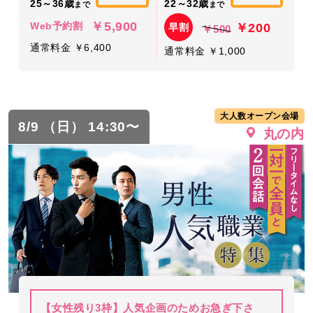
25～36歳
22～32歳
まで
まで
￥5,900
￥200
Web予約割
早割
￥500
通常料金 ￥6,400
通常料金 ￥1,000
大人数オープン会場
8/9 （日） 14:30〜
丸の内
【女性残り3枠】人気企画のためお急ぎ下さ