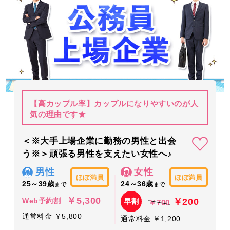
【高カップル率】カップルになりやすいのが人
気の理由です★
＜※大手上場企業に勤務の男性と出会
う※＞頑張る男性を支えたい女性へ♪
男性
女性
ほぼ満員
ほぼ満員
25～39歳
24～36歳
まで
まで
￥5,300
￥200
Web予約割
早割
￥700
通常料金 ￥5,800
通常料金 ￥1,200