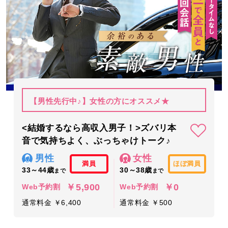
【男性先行中♪】女性の方にオススメ★
<結婚するなら高収入男子！>ズバリ本
音で気持ちよく、ぶっちゃけトーク♪
男性
女性
満員
ほぼ満員
33～44歳
30～38歳
まで
まで
￥5,900
￥0
Web予約割
Web予約割
通常料金 ￥6,400
通常料金 ￥500