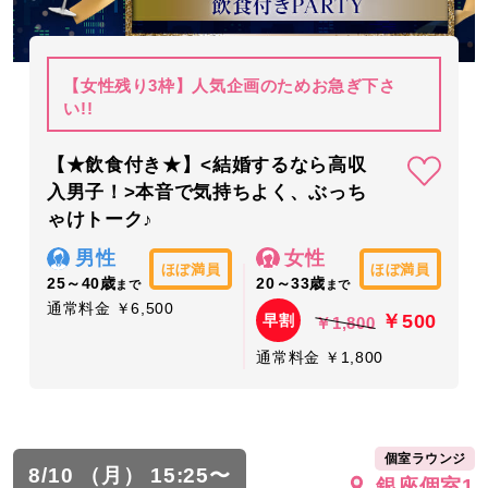
【女性残り3枠】人気企画のためお急ぎ下さ
い!!
【★飲食付き★】<結婚するなら高収
入男子！>本音で気持ちよく、ぶっち
ゃけトーク♪
男性
女性
ほぼ満員
ほぼ満員
25～40歳
20～33歳
まで
まで
通常料金 ￥6,500
￥500
早割
￥1,800
通常料金 ￥1,800
個室ラウンジ
8/10 （月） 15:25〜
銀座個室1