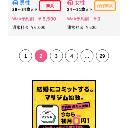
男性
女性
満員
ほぼ満員
26～34歳
24～31歳
まで
まで
￥5,500
￥0
Web予約割
Web予約割
通常料金 ￥6,000
通常料金 ￥500
1
2
3
4
...
29