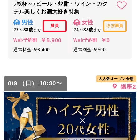
♪乾杯～♪ビール・焼酎・ワイン・カク
テル楽しくお酒大好き特集
男性
女性
満員
ほぼ満員
27～38歳
24～33歳
まで
まで
￥5,900
￥0
Web予約割
Web予約割
通常料金 ￥6,400
通常料金 ￥500
大人数オープン会場
8/9 （日） 18:30〜
銀座2