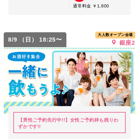
通常料金 ￥1,800
大人数オープン会場
8/9 （日） 18:25〜
銀座2
【男性ご予約先行中!!】女性ご予約枠も残りわ
ずかです!!