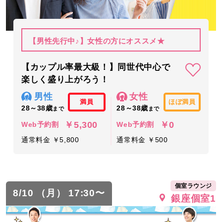
【男性先行中♪】女性の方にオススメ★
【カップル率最大級！】同世代中心で
楽しく盛り上がろう！
男性
女性
満員
ほぼ満員
28～38歳
28～38歳
まで
まで
￥5,300
￥0
Web予約割
Web予約割
通常料金 ￥5,800
通常料金 ￥500
個室ラウンジ
8/10 （月） 17:30〜
銀座個室1