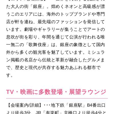
た大人の街「銀座」。煌めくネオンと高級感が漂
うこのエリアには、海外のトップブランドや専門
店が軒を連ね、最先端のファッションを発信して
います。劇場やギャラリーが集うことでアートの
息吹が街を彩り、年間を通じて公演が行われる唯
一無二の「歌舞伎座」は、銀座の象徴として国内
外から多くの観光客を魅了しています。ミシュラ
ン掲載の名店から伝統と革新が融合したグルメま
で、歴史と現代が共存する魅力あふれる都市で
す。
TV・映画に多数登場・展望ラウンジ
【会場案内/詳細】･･･地下鉄「銀座駅」B4番出口
より徒歩3分、JR「有楽町」京橋口より徒歩4分と