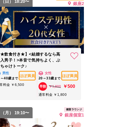
6 （日） 18:20〜
銀座2
【★飲食付き★】<結婚するなら高
収入男子！>本音で気持ちよく、ぶ
ちゃけトーク♪
男性
女性
ほぼ満員
ほぼ満員
5～40歳
20～33歳
まで
まで
常料金 ￥6,500
￥500
￥1,800
早割
通常料金 ￥1,800
個室ラウンジ
7 （月） 19:10〜
銀座個室1