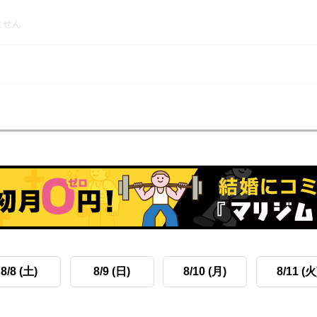
ません
8/8 (土)
8/9 (日)
8/10 (月)
8/11 (火