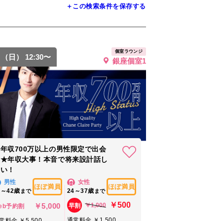
＋この検索条件を保存する
個室ラウンジ
6 （日） 12:30〜
銀座個室1
年収700万以上の男性限定で出会
う★年収大事！本音で将来設計話し
たい！
男性
女性
ほぼ満員
ほぼ満員
7～42歳
24～37歳
まで
まで
￥500
￥5,000
￥1,000
早割
eb予約割
通常料金 ￥1,500
常料金 ￥5,500