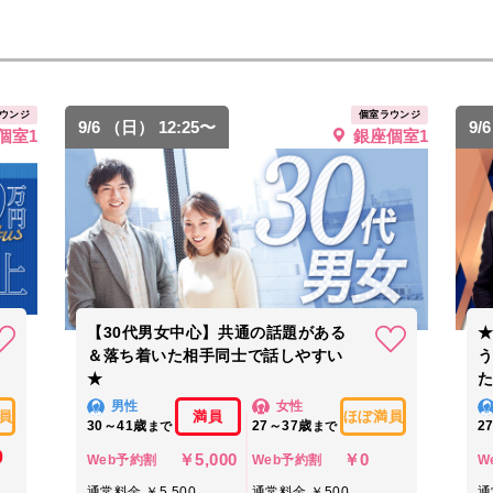
ウンジ
個室ラウンジ
9/6 （日） 12:25〜
9/
個室1
銀座個室1
【30代男女中心】共通の話題がある
★
＆落ち着いた相手同士で話しやすい
★
男性
女性
員
満員
ほぼ満員
30～41歳
27～37歳
2
まで
まで
0
￥5,000
￥0
Web予約割
Web予約割
W
通常料金 ￥5,500
通常料金 ￥500
通