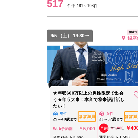
517
件中 181～198件
個室ラ
9/5 （土） 19:30〜
銀座
★年収600万以上の男性限定で出会
う★年収大事！本音で将来設計話し
たい！
男性
女性
ほぼ満員
ほぼ満
25～40歳
23～37歳
まで
まで
￥40
￥5,000
￥1,000
早割
Web予約割
通常料金 ￥1,500
通常料金 ￥5,500