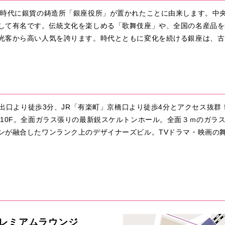
戸時代に銀貨の鋳造所「銀座役所」が置かれたことに由来します。中
して有名です。伝統文化を楽しめる「歌舞伎座」や、全国の名産品を
光客から高い人気を誇ります。時代とともに変化を続ける銀座は、古
4番出口より徒歩3分、JR「有楽町」京橋口より徒歩4分とアクセス抜
の10F。全面ガラス張りの最新鋭スケルトンホール。全面３ｍのガラ
ンが融合したワンランク上のデザイナーズビル。TVドラマ・映画の
プレミアムラウンジ