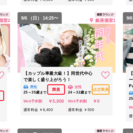
ウンジ
個室ラウンジ
9/6 （日） 14:25〜
9/
個室2
銀座個室1
【カップル率最大級！】同世代中心
で楽しく盛り上がろう！
P
男性
女性
満員
ほぼ満員
25～35歳
24～32歳
まで
まで
2
￥5,900
￥0
Web予約割
Web予約割
W
通常料金 ￥6,400
通常料金 ￥500
通
ウンジ
個室ラウンジ