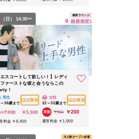
個室ラウンジ
6 （日） 14:30〜
銀座個室1
【エスコートして欲しい！】レディ
ーファーストな彼と会うならこの
arty！
男性
女性
ほぼ満員
ほぼ満員
5～36歳
22～32歳
まで
まで
￥200
￥5,900
￥500
早割
eb予約割
通常料金 ￥1,000
常料金 ￥6,400
大人数オープン会場