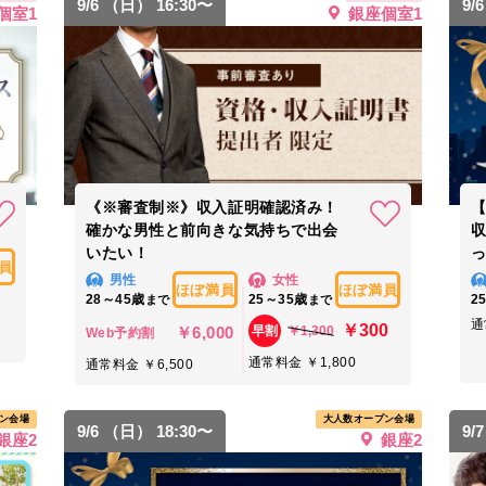
9/6 （日） 16:30〜
9/
個室1
銀座個室1
《※審査制※》収入証明確認済み！
確かな男性と前向きな気持ちで出会
いたい！
っ
員
男性
女性
ほぼ満員
ほぼ満員
28～45歳
25～35歳
2
まで
まで
通
￥300
￥6,000
￥1,300
早割
Web予約割
通常料金 ￥1,800
通常料金 ￥6,500
ン会場
大人数オープン会場
9/6 （日） 18:30〜
9/
銀座2
銀座2