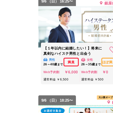
9/6 （日） 16:25〜
銀座
【１年以内に結婚したい！】将来に
真剣なハイステ男性と出会う
男性
女性
満員
ほぼ満
26～40歳
26～35歳
まで
まで
￥6,000
￥0
Web予約割
Web予約割
通常料金 ￥6,500
通常料金 ￥500
大人数オープ
9/6 （日） 18:25〜