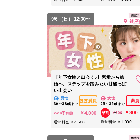
個室ラ
9/6 （日） 12:30〜
銀座
【年下女性と出会う♪】恋愛から結
婚へ。ステップを踏みたい甘酸っぱ
い出会い
男性
女性
ほぼ満員
満員
30～38歳
25～35歳
まで
まで
￥300
￥4,000
￥500
早割
Web予約割
通常料金 ￥1,000
通常料金 ￥4,500
個室ラ