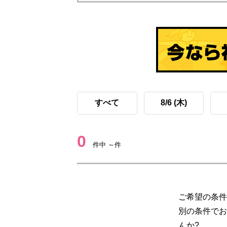
すべて
8/6 (木)
0
件中 ～件
ご希望の条件
別の条件でお
んか?