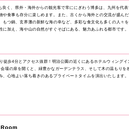
セスも良く、県外・海外からの観光客で常ににぎわう博多は、九州を代
物や食事も存分に楽しめます。また、古くから海外との交流が盛んだ
、もつ鍋、玄界灘の新鮮な海の幸など、多彩な食文化も多くの人々を
性に加え、海や山の自然がすぐそばにある、魅力あふれる都市です。
口より徒歩4分とアクセス抜群！明治公園の近くにあるホテルウィング
ります。会場の扉を開くと、緑豊かなガーデンテラス、そして木の温もり
み、心地よい落ち着きのあるプライベートタイムを演出いたします。
トRoom