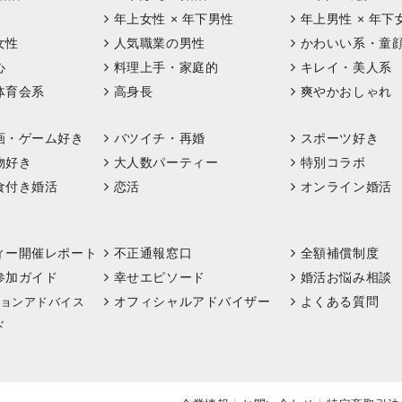
年上女性 × 年下男性
年上男性 × 年下
女性
人気職業の男性
かわいい系・童
心
料理上手・家庭的
キレイ・美人系
体育会系
高身長
爽やかおしゃれ
画・ゲーム好き
バツイチ・再婚
スポーツ好き
物好き
大人数パーティー
特別コラボ
食付き婚活
恋活
オンライン婚活
ィー開催レポート
不正通報窓口
全額補償制度
参加ガイド
幸せエピソード
婚活お悩み相談
オフィシャルアドバイザー
よくある質問
ョンアドバイス
ド