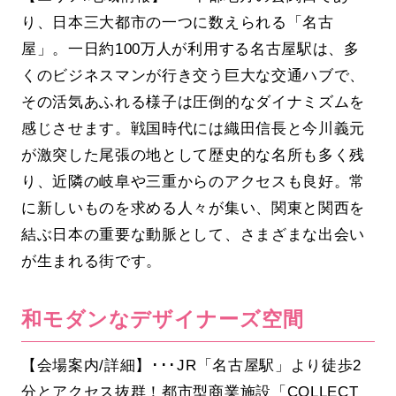
り、日本三大都市の一つに数えられる「名古
屋」。一日約100万人が利用する名古屋駅は、多
くのビジネスマンが行き交う巨大な交通ハブで、
その活気あふれる様子は圧倒的なダイナミズムを
感じさせます。戦国時代には織田信長と今川義元
が激突した尾張の地として歴史的な名所も多く残
り、近隣の岐阜や三重からのアクセスも良好。常
に新しいものを求める人々が集い、関東と関西を
結ぶ日本の重要な動脈として、さまざまな出会い
が生まれる街です。
和モダンなデザイナーズ空間
【会場案内/詳細】･･･JR「名古屋駅」より徒歩2
分とアクセス抜群！都市型商業施設「COLLECT