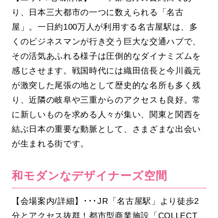
り、日本三大都市の一つに数えられる「名古
屋」。一日約100万人が利用する名古屋駅は、多
くのビジネスマンが行き交う巨大な交通ハブで、
その活気あふれる様子は圧倒的なダイナミズムを
感じさせます。戦国時代には織田信長と今川義元
が激突した尾張の地として歴史的な名所も多く残
り、近隣の岐阜や三重からのアクセスも良好。常
に新しいものを求める人々が集い、関東と関西を
結ぶ日本の重要な動脈として、さまざまな出会い
が生まれる街です。
和モダンなデザイナーズ空間
【会場案内/詳細】･･･JR「名古屋駅」より徒歩2
分とアクセス抜群！都市型商業施設「COLLECT