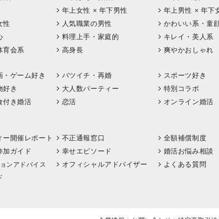
年上女性 × 年下男性
年上男性 × 年下
女性
人気職業の男性
かわいい系・童
心
料理上手・家庭的
キレイ・美人系
体育会系
高身長
爽やかおしゃれ
画・ゲーム好き
バツイチ・再婚
スポーツ好き
物好き
大人数パーティー
特別コラボ
食付き婚活
恋活
オンライン婚活
ィー開催レポート
不正通報窓口
全額補償制度
参加ガイド
幸せエピソード
婚活お悩み相談
オフィシャルアドバイザー
よくある質問
ョンアドバイス
ド