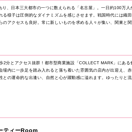
であり、日本三大都市の一つに数えられる「名古屋」。一日約100万
れる様子は圧倒的なダイナミズムを感じさせます。戦国時代には織田
らのアクセスも良好。常に新しいものを求める人々が集い、関東と関
徒歩2分とアクセス抜群！都市型商業施設「COLLECT MARK」に
会場内に一歩足を踏み入れると落ち着いた雰囲気の店内が出迎え、赤
性との運命的な出逢い、自然と心が躍動感に溢れます。ゆったりと流
ーティーRoom