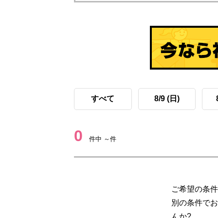
すべて
8/9 (日)
0
件中 ～件
ご希望の条件
別の条件でお
んか?