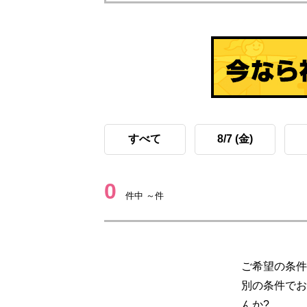
すべて
8/7 (金)
0
件中 ～件
ご希望の条件
別の条件でお
んか?