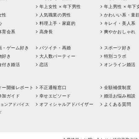
年上女性 × 年下男性
年上男性 × 年下
女性
人気職業の男性
かわいい系・童
心
料理上手・家庭的
キレイ・美人系
体育会系
高身長
爽やかおしゃれ
画・ゲーム好き
バツイチ・再婚
スポーツ好き
物好き
大人数パーティー
特別コラボ
食付き婚活
恋活
オンライン婚活
ィー開催レポート
不正通報窓口
全額補償制度
参加ガイド
幸せエピソード
婚活お悩み相談
オフィシャルアドバイザー
よくある質問
ョンアドバイス
ド