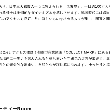
であり、日本三大都市の一つに数えられる「名古屋」。一日約100万
れる様子は圧倒的なダイナミズムを感じさせます。戦国時代には織田
らのアクセスも良好。常に新しいものを求める人々が集い、関東と関
徒歩2分とアクセス抜群！都市型商業施設「COLLECT MARK」に
会場内に一歩足を踏み入れると落ち着いた雰囲気の店内が出迎え、赤
性との運命的な出逢い、自然と心が躍動感に溢れます。ゆったりと流
ーティーRoom