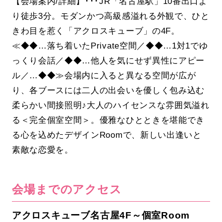
【会場案内/詳細】･･･JR「名古屋駅」10番出口よ
り徒歩3分。モダンかつ高級感溢れる外観で、ひと
きわ目を惹く「アクロスキューブ」の4F。
≪◆◆…落ち着いたPrivate空間／◆◆…1対1でゆ
っくり会話／◆◆…他人を気にせず異性にアピー
ル／…◆◆≫会場内に入ると異なる空間が広が
り、各ブースには二人の出会いを優しく包み込む
柔らかい間接照明♪大人のハイセンスな雰囲気溢れ
る＜完全個室空間＞。優雅なひとときを堪能でき
る心を込めたデザインRoomで、新しい出逢いと
素敵な恋愛を。
会場までのアクセス
アクロスキューブ名古屋4F～個室Room