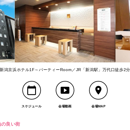
新潟京浜ホテル1F～パーティーRoom／JR「新潟駅」万代口徒歩2
スケジュール
会場動画
会場MAP
地の良い街