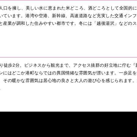
人の人口を擁し、美しい水に恵まれた米どころ、酒どころとして全国的
いています。港湾や空港、新幹線、高速道路など充実した交通インフ
と産業が調和した住みやすい都市です。冬には「越後湯沢」などのス
口より徒歩2分。ビジネスから観光まで、アクセス抜群の好立地に佇む
ンにはどこか港町ならではの異国情緒な雰囲気が漂います。一歩足を
、その暖かな雰囲気は居心地の良さと大人の遊び心を感じられます。
。