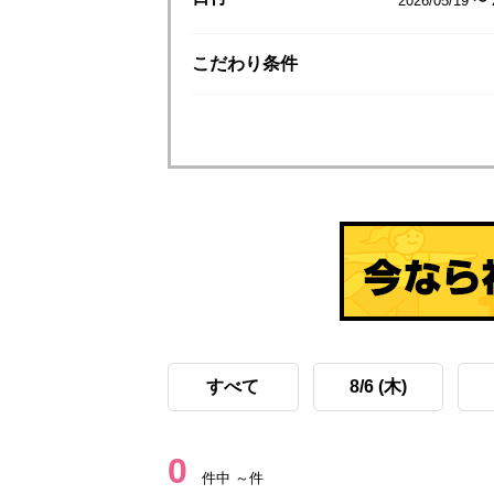
2026/05/19 〜 
こだわり
条件
すべて
8/6 (木)
0
件中 ～件