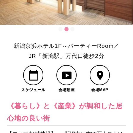
新潟京浜ホテル1F～パーティーRoom／
JR「新潟駅」万代口徒歩2分
スケジュール
会場動画
会場MAP
《暮らし》と《産業》が調和した居
心地の良い街