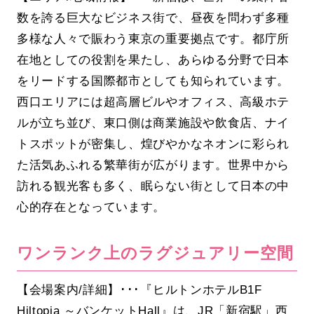
数を誇る巨大なビジネス街で、昼夜を問わず多種
多様な人々で賑わう東京の重要拠点です。都庁所
在地としての役割を果たし、あらゆる分野で日本
をリードする国際都市としても知られています。
西口エリアには超高層ビルやオフィス、高級ホテ
ルが立ち並び、東口側は商業施設や飲食店、ナイ
トスポットが密集し、煌びやかなネオンに彩られ
た活気あふれる繁華街が広がります。世界中から
訪れる観光客も多く、眠らない街として日本の中
心的存在となっています。
ワンランク上のラグジュアリー空間
【会場案内/詳細】･･･『ヒルトンホテルB1F
Hiltopia ～バンケットHall』は、JR「新宿駅」西