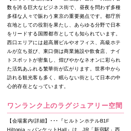
数を誇る巨大なビジネス街で、昼夜を問わず多種
多様な人々で賑わう東京の重要拠点です。都庁所
在地としての役割を果たし、あらゆる分野で日本
をリードする国際都市としても知られています。
西口エリアには超高層ビルやオフィス、高級ホテ
ルが立ち並び、東口側は商業施設や飲食店、ナイ
トスポットが密集し、煌びやかなネオンに彩られ
た活気あふれる繁華街が広がります。世界中から
訪れる観光客も多く、眠らない街として日本の中
心的存在となっています。
ワンランク上のラグジュアリー空間
【会場案内/詳細】･･･『ヒルトンホテルB1F
Hiltopia ～バンケットHall』は、JR「新宿駅」西