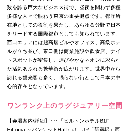
数を誇る巨大なビジネス街で、昼夜を問わず多種
多様な人々で賑わう東京の重要拠点です。都庁所
在地としての役割を果たし、あらゆる分野で日本
をリードする国際都市としても知られています。
西口エリアには超高層ビルやオフィス、高級ホテ
ルが立ち並び、東口側は商業施設や飲食店、ナイ
トスポットが密集し、煌びやかなネオンに彩られ
た活気あふれる繁華街が広がります。世界中から
訪れる観光客も多く、眠らない街として日本の中
心的存在となっています。
ワンランク上のラグジュアリー空間
【会場案内/詳細】･･･『ヒルトンホテルB1F
Hiltopia ～バンケットHall』は、JR「新宿駅」西