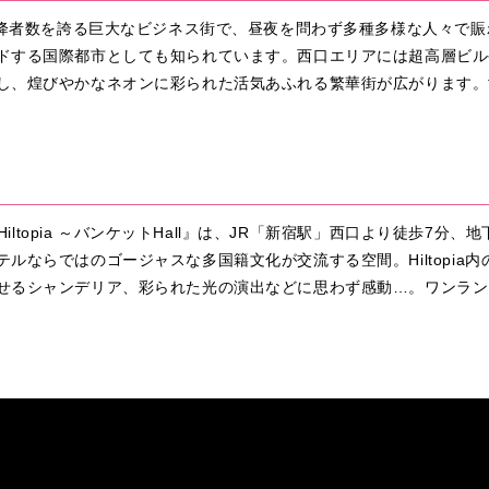
の乗降者数を誇る巨大なビジネス街で、昼夜を問わず多種多様な人々で
ドする国際都市としても知られています。西口エリアには超高層ビル
し、煌びやかなネオンに彩られた活気あふれる繁華街が広がります。
 Hiltopia ～バンケットHall』は、JR「新宿駅」西口より徒歩7
ルならではのゴージャスな多国籍文化が交流する空間。Hiltopia
せるシャンデリア、彩られた光の演出などに思わず感動…。ワンラン