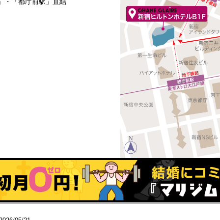
駅」・「都庁前駅」直結