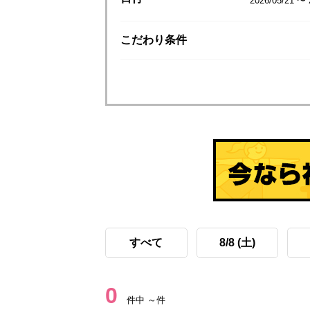
2026/05/21 〜 
こだわり
条件
すべて
8/8 (土)
0
件中 ～件