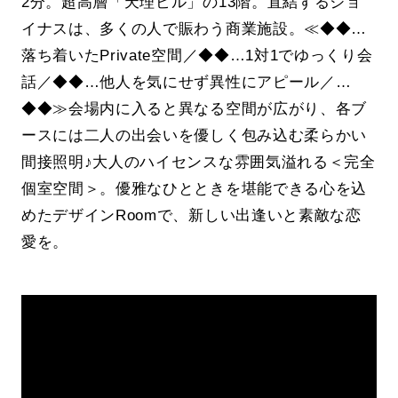
2分。超高層「天理ビル」の13階。直結するジョ
イナスは、多くの人で賑わう商業施設。≪◆◆…
落ち着いたPrivate空間／◆◆…1対1でゆっくり会
話／◆◆…他人を気にせず異性にアピール／…
◆◆≫会場内に入ると異なる空間が広がり、各ブ
ースには二人の出会いを優しく包み込む柔らかい
間接照明♪大人のハイセンスな雰囲気溢れる＜完全
個室空間＞。優雅なひとときを堪能できる心を込
めたデザインRoomで、新しい出逢いと素敵な恋
愛を。