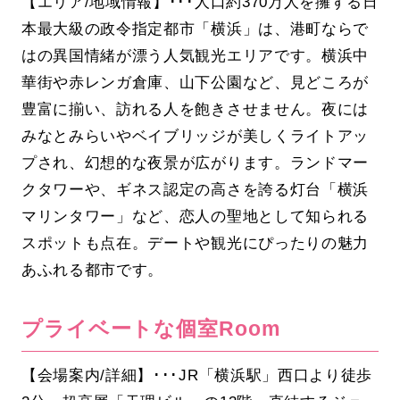
【エリア/地域情報】･･･人口約370万人を擁する日
本最大級の政令指定都市「横浜」は、港町ならで
はの異国情緒が漂う人気観光エリアです。横浜中
華街や赤レンガ倉庫、山下公園など、見どころが
豊富に揃い、訪れる人を飽きさせません。夜には
みなとみらいやベイブリッジが美しくライトアッ
プされ、幻想的な夜景が広がります。ランドマー
クタワーや、ギネス認定の高さを誇る灯台「横浜
マリンタワー」など、恋人の聖地として知られる
スポットも点在。デートや観光にぴったりの魅力
あふれる都市です。
プライベートな個室Room
【会場案内/詳細】･･･JR「横浜駅」西口より徒歩