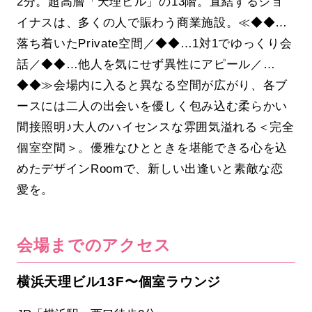
2分。超高層「天理ビル」の13階。直結するジョ
イナスは、多くの人で賑わう商業施設。≪◆◆…
落ち着いたPrivate空間／◆◆…1対1でゆっくり会
話／◆◆…他人を気にせず異性にアピール／…
◆◆≫会場内に入ると異なる空間が広がり、各ブ
ースには二人の出会いを優しく包み込む柔らかい
間接照明♪大人のハイセンスな雰囲気溢れる＜完全
個室空間＞。優雅なひとときを堪能できる心を込
めたデザインRoomで、新しい出逢いと素敵な恋
愛を。
会場までのアクセス
横浜天理ビル13F〜個室ラウンジ