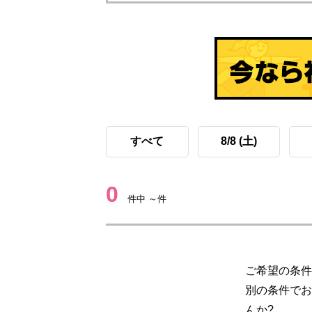
すべて
8/8 (土)
0
件中 ～件
ご希望の条件
別の条件でお
んか?