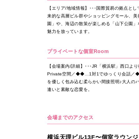
【エリア/地域情報】･･･国際貿易の拠点と
来的な高層ビル群やショッピングモール、美術
園」や、海辺の散策が楽しめる「山下公園」
魅力を放っています。
プライベートな個室Room
【会場案内/詳細】･･･JR「横浜駅」西口
Private空間／◆◆…1対1でゆっくり
を優しく包み込む柔らかい間接照明♪大人の
逢いと素敵な恋愛を。
会場までのアクセス
横浜天理ビル13F〜個室ラウンジ