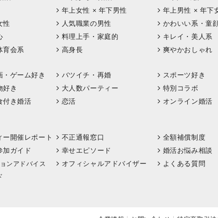
年上女性 × 年下男性
年上男性 × 年下
女性
人気職業の男性
かわいい系・童
心
料理上手・家庭的
キレイ・美人系
体育会系
高身長
爽やかおしゃれ
画・ゲーム好き
バツイチ・再婚
スポーツ好き
物好き
大人数パーティー
特別コラボ
食付き婚活
恋活
オンライン婚活
ィー開催レポート
不正通報窓口
全額補償制度
参加ガイド
幸せエピソード
婚活お悩み相談
オフィシャルアドバイザー
よくある質問
ョンアドバイス
ド