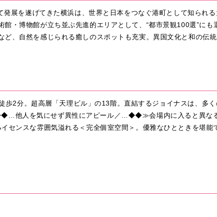
して発展を遂げてきた横浜は、世界と日本をつなぐ港町として知られる
館・博物館が立ち並ぶ先進的エリアとして、“都市景観100選”に
など、自然を感じられる癒しのスポットも充実。異国文化と和の伝統
より徒歩2分。超高層「天理ビル」の13階。直結するジョイナスは、多
会話／◆◆…他人を気にせず異性にアピール／…◆◆≫会場内に入ると異
ハイセンスな雰囲気溢れる＜完全個室空間＞。優雅なひとときを堪能で