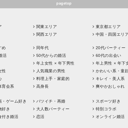
pagetop
ア
関東エリア
東京都エリア
関西エリア
中国・四国エリ
すめ
同年代
20代パーティー
婚活
50代からの婚活
60代の出会い
年上女性 × 年下男性
年上男性 × 年下
女性
人気職業の男性
かわいい系・童
心
料理上手・家庭的
キレイ・美人系
体育会系
高身長
爽やかおしゃれ
画・ゲーム好き
バツイチ・再婚
スポーツ好き
物好き
大人数パーティー
特別コラボ
食付き婚活
恋活
オンライン婚活