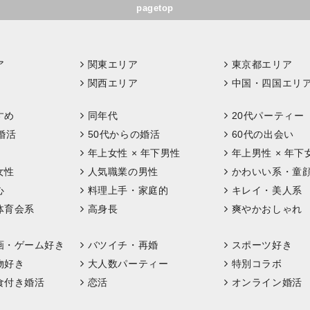
pagetop
ア
関東エリア
東京都エリア
関西エリア
中国・四国エリ
すめ
同年代
20代パーティー
婚活
50代からの婚活
60代の出会い
年上女性 × 年下男性
年上男性 × 年下
女性
人気職業の男性
かわいい系・童
心
料理上手・家庭的
キレイ・美人系
体育会系
高身長
爽やかおしゃれ
画・ゲーム好き
バツイチ・再婚
スポーツ好き
物好き
大人数パーティー
特別コラボ
食付き婚活
恋活
オンライン婚活