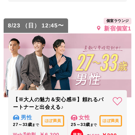
個室ラウンジ
8/23 （日） 12:45〜
新宿個室1
【※大人の魅力＆安心感※】頼れるパ
ートナーと出会える♪
男性
女性
ほぼ満員
ほぼ満員
27～33歳
25～33歳
まで
まで
￥6,300
Web予約割