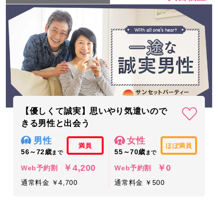
【優しくて誠実】思いやり気遣いので
きる男性と出会う
男性
女性
満員
ほぼ満員
56～72歳
55～70歳
まで
まで
￥4,200
￥0
Web予約割
Web予約割
通常料金 ￥4,700
通常料金 ￥500