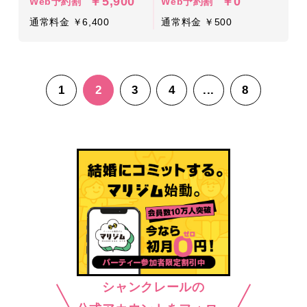
￥5,900
￥0
Web予約割
Web予約割
通常料金 ￥6,400
通常料金 ￥500
1
2
3
4
...
8
シャンクレールの