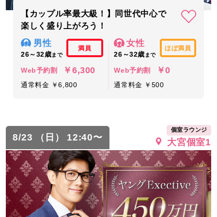
【カップル率最大級！】同世代中心で
楽しく盛り上がろう！
男性
女性
満員
ほぼ満員
26～32歳
26～32歳
まで
まで
￥6,300
￥0
Web予約割
Web予約割
通常料金 ￥6,800
通常料金 ￥500
個室ラウンジ
8/23 （日） 12:40〜
大宮個室1