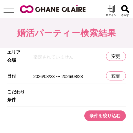
婚活パーティー検索結果
エリア
変更
指定されていません
会場
日付
変更
2026/08/23 〜 2026/08/23
こだわり
条件
条件を絞り込む