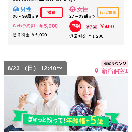
男性
女性
満員
ほぼ満員
30～36歳
27～33歳
まで
まで
￥5,000
￥400
Web予約割
早割
￥700
通常料金 ￥6,000
通常料金 ￥1,200
個室ラウンジ
8/23 （日） 12:40〜
新宿個室1