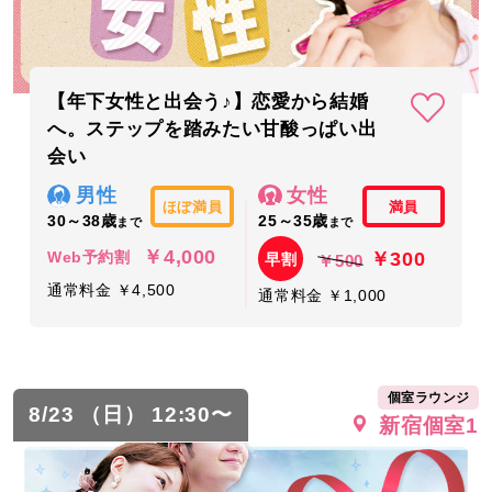
【年下女性と出会う♪】恋愛から結婚
へ。ステップを踏みたい甘酸っぱい出
会い
男性
女性
ほぼ満員
満員
30～38歳
25～35歳
まで
まで
￥4,000
￥300
Web予約割
早割
￥500
通常料金 ￥4,500
通常料金 ￥1,000
個室ラウンジ
8/23 （日） 12:30〜
新宿個室1