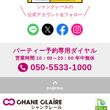
シャンクレールの
公式アカウントをフォロー
パーティー予約専用ダイヤル
営業時間 10：00～20：00 年中無休
050-5533-1000
pagetop