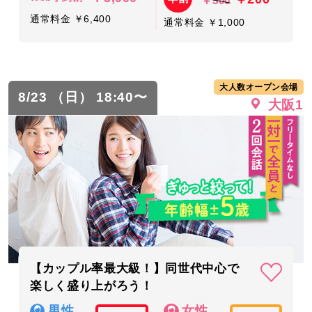
￥500
通常料金 ￥6,400
通常料金 ￥1,000
大人数オープン会場
8/23 （日） 18:40〜
大阪1
【カップル率最大級！】同世代中心で
楽しく盛り上がろう！
男性
女性