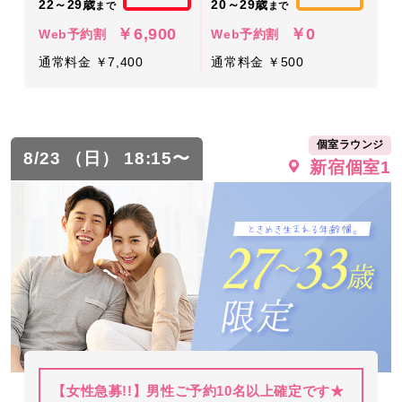
22～29歳
20～29歳
まで
まで
￥6,900
￥0
Web予約割
Web予約割
通常料金 ￥7,400
通常料金 ￥500
個室ラウンジ
8/23 （日） 18:15〜
新宿個室1
【女性急募!!】男性ご予約10名以上確定です★