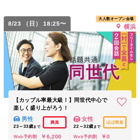
大人数オープン会場
8/23 （日） 18:25〜
横浜
【カップル率最大級！】同世代中心で
楽しく盛り上がろう！
男性
女性
満員
ほぼ満員
23～33歳
22～32歳
まで
まで
￥6,200
￥0
Web予約割
Web予約割