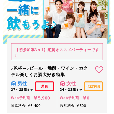
【初参加率No.1】絶賛オススメパーティーです
♪
♪乾杯～♪ビール・焼酎・ワイン・カク
テル楽しくお酒大好き特集
男性
女性
満員
ほぼ満員
27～38歳
24～33歳
まで
まで
￥5,900
￥0
Web予約割
Web予約割
通常料金 ￥6,400
通常料金 ￥500