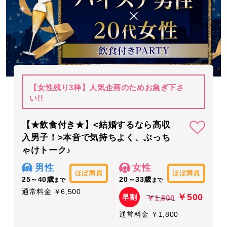
【女性残り3枠】人気企画のためお急ぎ下さ
い!!
【★飲食付き★】<結婚するなら高収
入男子！>本音で気持ちよく、ぶっち
ゃけトーク♪
男性
女性
ほぼ満員
ほぼ満員
25～40歳
20～33歳
まで
まで
通常料金 ￥6,500
￥500
早割
￥1,800
通常料金 ￥1,800