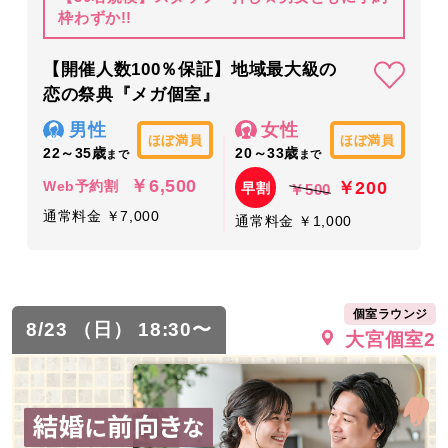
枠わずか!!
【開催人数100％保証】地域最大級の
恋の祭典『メガ個室』
男性
女性
ほぼ満員
ほぼ満員
22～35歳
20～33歳
まで
まで
￥6,500
￥200
Web予約割
早割
￥500
通常料金 ￥7,000
通常料金 ￥1,000
個室ラウンジ
8/23 （日） 18:30〜
大宮個室2