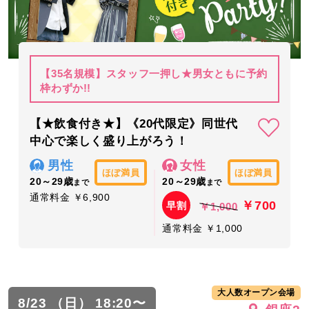
【35名規模】スタッフ一押し★男女ともに予約
枠わずか!!
【★飲食付き★】《20代限定》同世代
中心で楽しく盛り上がろう！
男性
女性
ほぼ満員
ほぼ満員
20～29歳
20～29歳
まで
まで
通常料金 ￥6,900
￥700
早割
￥1,000
通常料金 ￥1,000
大人数オープン会場
8/23 （日） 18:20〜