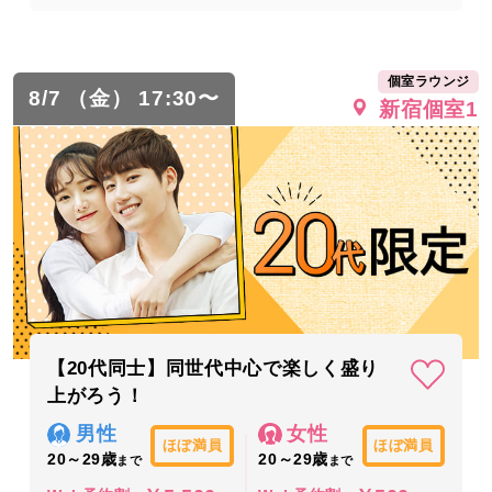
個室ラウンジ
8/7 （金） 17:30〜
新宿個室1
【20代同士】同世代中心で楽しく盛り
上がろう！
男性
女性
ほぼ満員
ほぼ満員
20～29歳
20～29歳
まで
まで