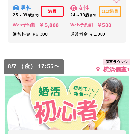
男性
女性
満員
ほぼ満員
25～39歳
24～38歳
まで
まで
￥5,800
￥500
Web予約割
Web予約割
通常料金 ￥6,300
通常料金 ￥1,000
個室ラウンジ
8/7 （金） 17:55〜
横浜個室1