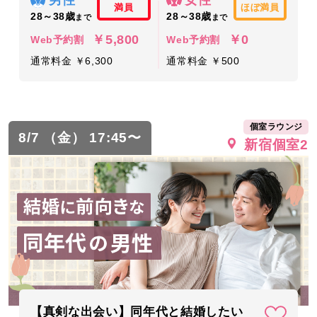
満員
ほぼ満員
28～38歳
28～38歳
まで
まで
￥5,800
￥0
Web予約割
Web予約割
通常料金 ￥6,300
通常料金 ￥500
個室ラウンジ
8/7 （金） 17:45〜
新宿個室2
【真剣な出会い】同年代と結婚したい