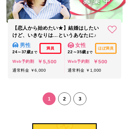
【恋人から始めたい★】結婚はしたい
けど、いきなりは…というあなたに♪
男性
女性
満員
ほぼ満員
24～37歳
22～35歳
まで
まで
￥5,500
￥500
Web予約割
Web予約割
通常料金 ￥6,000
通常料金 ￥1,000
1
2
3