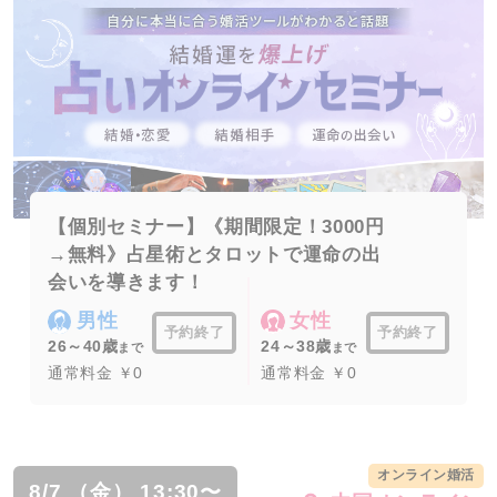
【個別セミナー】《期間限定！3000円
→無料》占星術とタロットで運命の出
会いを導きます！
男性
女性
予約終了
予約終了
26～40歳
24～38歳
まで
まで
通常料金 ￥0
通常料金 ￥0
オンライン婚活
8/7 （金） 13:30〜