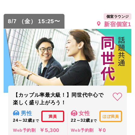
個室ラウンジ
8/7 （金） 15:25〜
新宿個室1
【カップル率最大級！】同世代中心で
楽しく盛り上がろう！
男性
女性
満員
ほぼ満員
24～32歳
22～32歳
まで
まで
￥5,300
￥0
Web予約割
Web予約割