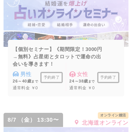
【個別セミナー】《期間限定！3000円
→無料》占星術とタロットで運命の出
会いを導きます！
男性
女性
予約終了
予約終了
26～40歳
24～38歳
まで
まで
通常料金 ￥0
通常料金 ￥0
オンライン婚活
8/7 （金） 13:30〜
北海道オンライン