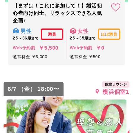
【まずは！これに参加して！】婚活初
心者向け同士、リラックスできる人気
企画♪
男性
女性
満員
ほぼ満員
25～36歳
25～35歳
まで
まで
￥5,500
￥0
Web予約割
Web予約割
通常料金 ￥6,000
通常料金 ￥500
個室ラウンジ
8/7 （金） 18:00〜
横浜個室1