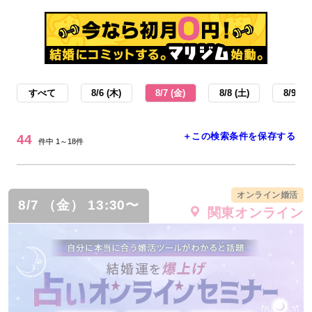
すべて
8/6 (木)
8/7 (金)
8/8 (土)
8/9 (日
＋この検索条件を保存する
44
件中 1～18件
オンライン婚活
8/7 （金） 13:30〜
関東オンライン