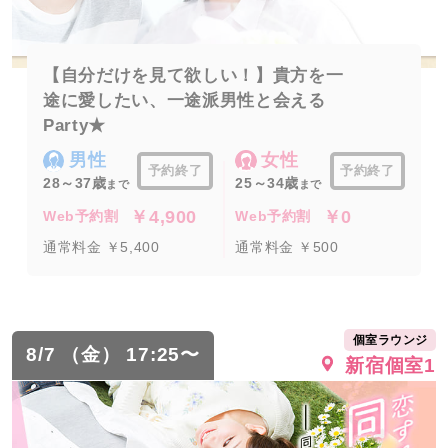
【自分だけを見て欲しい！】貴方を一
途に愛したい、一途派男性と会える
Party★
男性
女性
予約終了
予約終了
28～37歳
25～34歳
まで
まで
￥4,900
￥0
Web予約割
Web予約割
通常料金 ￥5,400
通常料金 ￥500
個室ラウンジ
8/7 （金） 17:25〜
新宿個室1