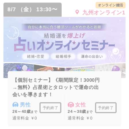
オンライン婚活
8/7 （金） 13:30〜
九州オンライン1
【個別セミナー】《期間限定！3000円
→無料》占星術とタロットで運命の出
会いを導きます！
男性
女性
予約終了
予約終了
26～40歳
24～38歳
まで
まで
通常料金 ￥0
通常料金 ￥0