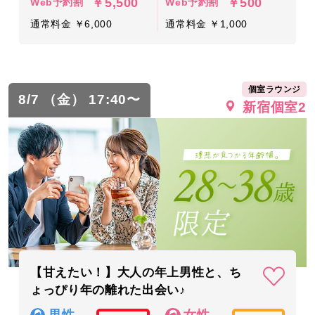
￥5,500
￥500
Web予約割
Web予約割
通常料金 ￥6,000
通常料金 ￥1,000
個室ラウンジ
8/7 （金） 17:40〜
新宿個室2
【甘えたい！】大人の年上男性と、ち
ょっぴり年の離れた出会い♪
男性
女性