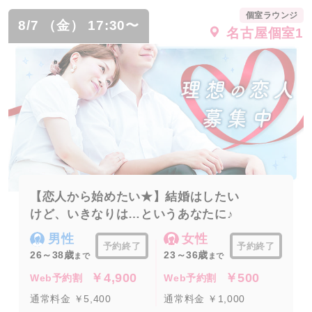
個室ラウンジ
8/7 （金） 17:30〜
名古屋個室1
【恋人から始めたい★】結婚はしたい
けど、いきなりは…というあなたに♪
男性
女性
予約終了
予約終了
26～38歳
23～36歳
まで
まで
￥4,900
￥500
Web予約割
Web予約割
通常料金 ￥5,400
通常料金 ￥1,000