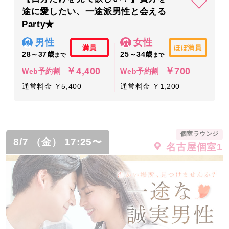
途に愛したい、一途派男性と会える
Party★
男性
女性
満員
ほぼ満員
28～37歳
25～34歳
まで
まで
￥4,400
￥700
Web予約割
Web予約割
通常料金 ￥5,400
通常料金 ￥1,200
個室ラウンジ
8/7 （金） 17:25〜
名古屋個室1