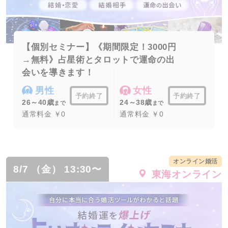
【個別セミナー】《期間限定！3000円
→無料》占星術とタロットで運命の出
会いを導きます！
男性
女性
予約終了
予約終了
26～40歳
24～38歳
まで
まで
通常料金 ￥0
通常料金 ￥0
オンライン婚活
8/7 （金） 13:30〜
東海オンライン