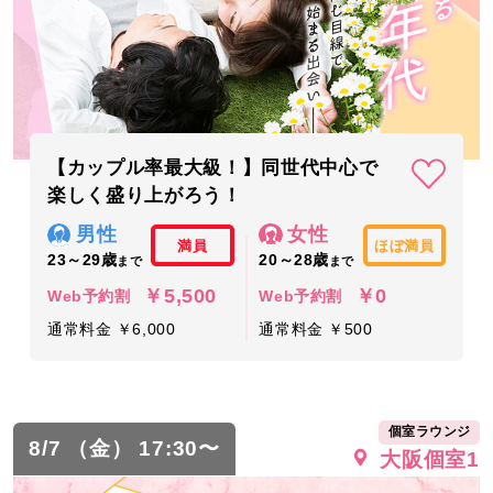
【カップル率最大級！】同世代中心で
楽しく盛り上がろう！
男性
女性
満員
ほぼ満員
23～29歳
20～28歳
まで
まで
￥5,500
￥0
Web予約割
Web予約割
通常料金 ￥6,000
通常料金 ￥500
個室ラウンジ
8/7 （金） 17:30〜
大阪個室1