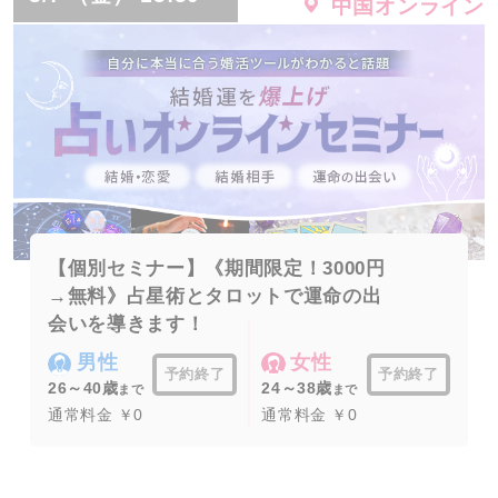
中国オンライン
【個別セミナー】《期間限定！3000円
→無料》占星術とタロットで運命の出
会いを導きます！
男性
女性
予約終了
予約終了
26～40歳
24～38歳
まで
まで
通常料金 ￥0
通常料金 ￥0