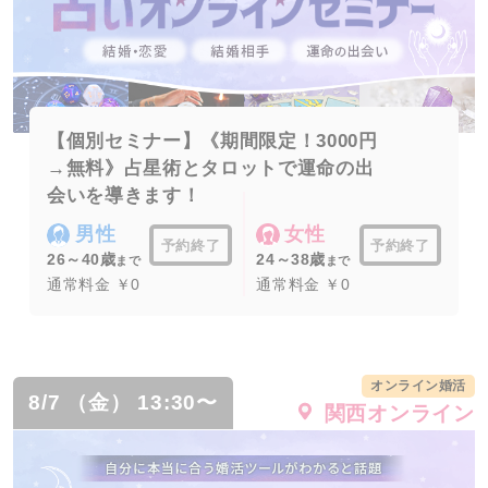
【個別セミナー】《期間限定！3000円
→無料》占星術とタロットで運命の出
会いを導きます！
男性
女性
予約終了
予約終了
26～40歳
24～38歳
まで
まで
通常料金 ￥0
通常料金 ￥0
オンライン婚活
8/7 （金） 13:30〜
関西オンライン