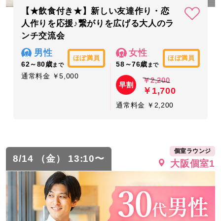
【★飲食付き★】新しい友達作り・恋
人作りを応援♪繋がりを広げる大人のラ
ンチ交流会
男性
女性
ほぼ満員
ほぼ満員
62～80歳
58～76歳
まで
まで
通常料金 ￥5,000
￥2,200
早割
￥1,700
通常料金 ￥2,200
個室ラウンジ
8/14 （金） 13:10〜
大阪個室1