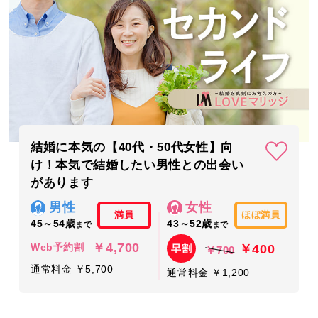
結婚に本気の【40代・50代女性】向
け！本気で結婚したい男性との出会い
があります
男性
女性
満員
ほぼ満員
45～54歳
43～52歳
まで
まで
￥4,700
￥400
Web予約割
早割
￥700
通常料金 ￥5,700
通常料金 ￥1,200