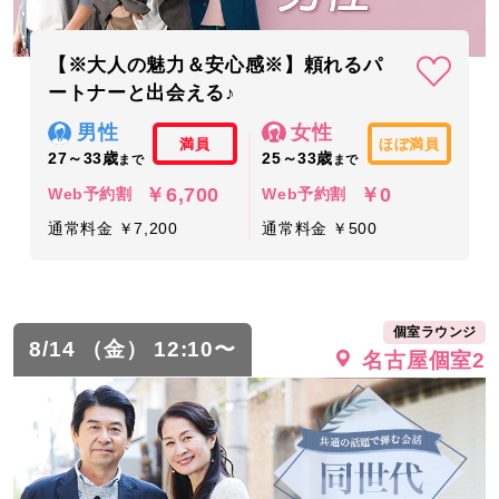
【※大人の魅力＆安心感※】頼れるパ
ートナーと出会える♪
男性
女性
満員
ほぼ満員
27～33歳
25～33歳
まで
まで
￥6,700
￥0
Web予約割
Web予約割
通常料金 ￥7,200
通常料金 ￥500
個室ラウンジ
8/14 （金） 12:10〜
名古屋個室2