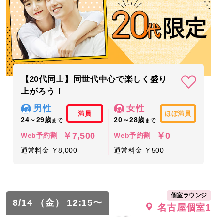
【20代同士】同世代中心で楽しく盛り
上がろう！
男性
女性
満員
ほぼ満員
24～29歳
20～28歳
まで
まで
￥7,500
￥0
Web予約割
Web予約割
通常料金 ￥8,000
通常料金 ￥500
個室ラウンジ
8/14 （金） 12:15〜
名古屋個室1