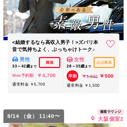
<結婚するなら高収入男子！>ズバリ本
音で気持ちよく、ぶっちゃけトーク♪
男性
女性
満員
ほぼ満員
33～42歳
28～35歳
まで
まで
￥4,700
￥500
Web予約割
早割
￥1,000
通常料金 ￥5,700
通常料金 ￥1,500
個室ラウンジ
8/14 （金） 11:40〜
大阪個室2