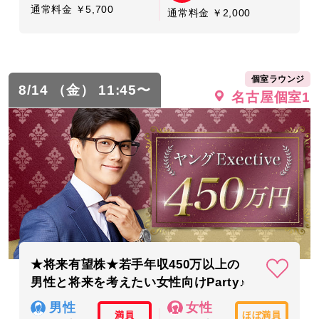
通常料金 ￥5,700
通常料金 ￥2,000
個室ラウンジ
8/14 （金） 11:45〜
名古屋個室1
★将来有望株★若手年収450万以上の
男性と将来を考えたい女性向けParty♪
男性
女性
満員
ほぼ満員