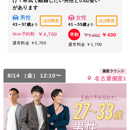
け！本気で結婚したい男性との出会い
があります
男性
女性
ほぼ満員
ほぼ満員
43～57歳
41～55歳
まで
まで
￥4,700
￥400
Web予約割
早割
￥1,200
通常料金 ￥5,700
通常料金 ￥1,700
個室ラウンジ
8/14 （金） 12:10〜
名古屋個室1