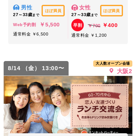
男性
女性
ほぼ満員
ほぼ満員
27～33歳
27～33歳
まで
まで
￥5,500
￥400
Web予約割
早割
￥700
通常料金 ￥6,500
通常料金 ￥1,200
大人数オープン会場
8/14 （金） 13:00〜
大阪2