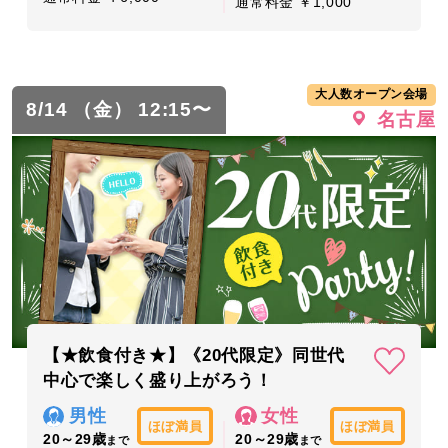
通常料金 ￥1,000
大人数オープン会場
8/14 （金） 12:15〜
名古屋
【★飲食付き★】《20代限定》同世代
中心で楽しく盛り上がろう！
男性
女性
ほぼ満員
ほぼ満員
20～29歳
20～29歳
まで
まで