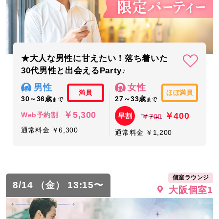
★大人な男性に甘えたい！落ち着いた
30代男性と出会えるParty♪
男性
女性
満員
ほぼ満員
30～36歳
27～33歳
まで
まで
￥5,300
￥400
Web予約割
早割
￥700
通常料金 ￥6,300
通常料金 ￥1,200
個室ラウンジ
8/14 （金） 13:15〜
大阪個室1