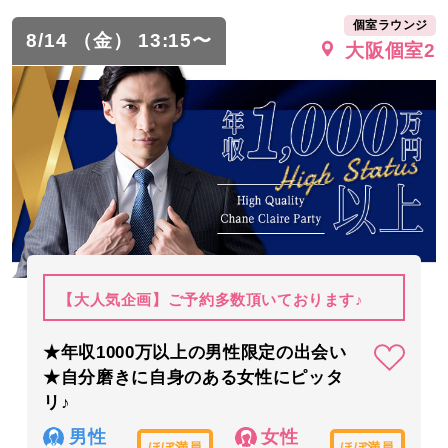
個室ラウンジ
8/14 （金） 13:15〜
大阪個室2
【大人気企画】ご予約多数頂いております♪
★年収1000万以上の男性限定の出会い
★自分磨きに自身のある女性にピッタ
リ♪
男性
女性
ほぼ満員
ほぼ満員