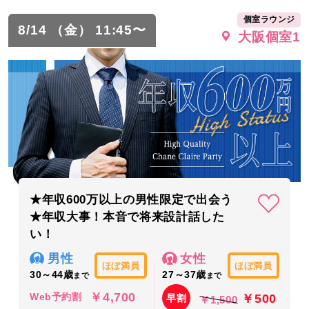
個室ラウンジ
8/14 （金） 11:45〜
大阪個室1
★年収600万以上の男性限定で出会う
★年収大事！本音で将来設計話した
い！
男性
女性
ほぼ満員
ほぼ満員
30～44歳
27～37歳
まで
まで
￥4,700
￥500
Web予約割
早割
￥1,500