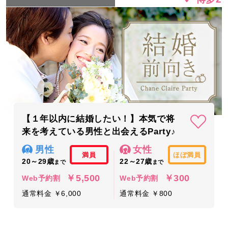
【１年以内に結婚したい！】本気で将
来を考えている男性と出会えるParty♪
男性
女性
満員
ほぼ満員
20～29歳
22～27歳
まで
まで
￥5,500
￥300
Web予約割
Web予約割
通常料金 ￥6,000
通常料金 ￥800