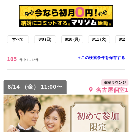
すべて
8/9 (日)
8/10 (月)
8/11 (火)
8/12 (水
＋この検索条件を保存する
105
件中 1～18件
個室ラウンジ
8/14 （金） 11:00〜
名古屋個室1