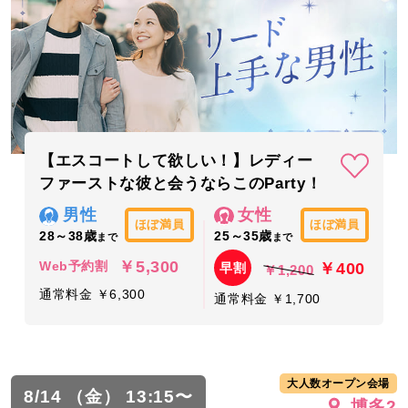
【エスコートして欲しい！】レディー
ファーストな彼と会うならこのParty！
男性
女性
ほぼ満員
ほぼ満員
28～38歳
25～35歳
まで
まで
￥5,300
￥400
Web予約割
早割
￥1,200
通常料金 ￥6,300
通常料金 ￥1,700
大人数オープン会場
8/14 （金） 13:15〜
博多2