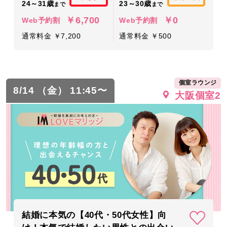
24～31歳
23～30歳
まで
まで
￥6,700
￥0
Web予約割
Web予約割
通常料金 ￥7,200
通常料金 ￥500
個室ラウンジ
8/14 （金） 11:45〜
大阪個室2
結婚に本気の【40代・50代女性】向