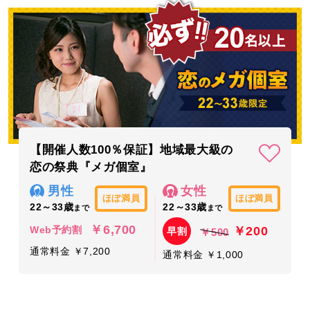
【開催人数100％保証】地域最大級の
恋の祭典『メガ個室』
男性
女性
ほぼ満員
ほぼ満員
22～33歳
22～33歳
まで
まで
￥6,700
￥200
Web予約割
早割
￥500
通常料金 ￥7,200
通常料金 ￥1,000