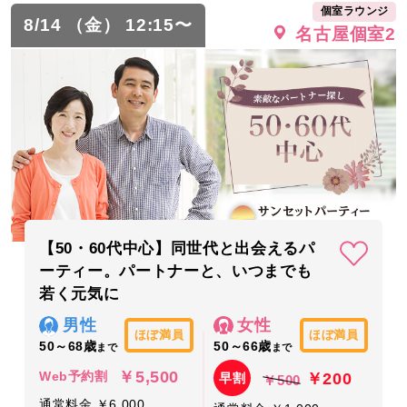
個室ラウンジ
8/14 （金） 12:15〜
名古屋個室2
【50・60代中心】同世代と出会えるパ
ーティー。パートナーと、いつまでも
若く元気に
男性
女性
ほぼ満員
ほぼ満員
50～68歳
50～66歳
まで
まで
￥5,500
￥200
Web予約割
早割
￥500
通常料金 ￥6,000