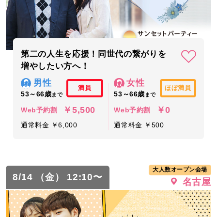
第二の人生を応援！同世代の繋がりを
増やしたい方へ！
男性
女性
満員
ほぼ満員
53～66歳
53～66歳
まで
まで
￥5,500
￥0
Web予約割
Web予約割
通常料金 ￥6,000
通常料金 ￥500
大人数オープン会場
8/14 （金） 12:10〜
名古屋