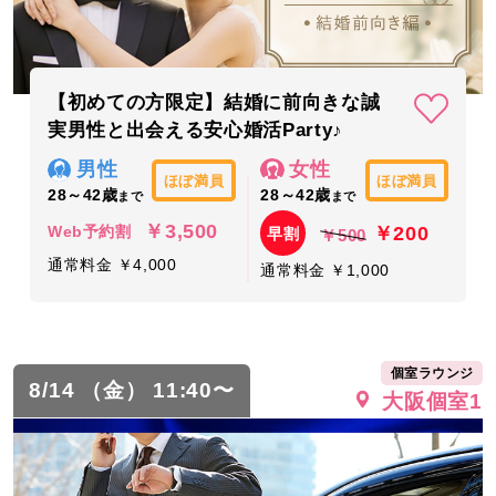
【初めての方限定】結婚に前向きな誠
実男性と出会える安心婚活Party♪
男性
女性
ほぼ満員
ほぼ満員
28～42歳
28～42歳
まで
まで
￥3,500
￥200
Web予約割
早割
￥500
通常料金 ￥4,000
通常料金 ￥1,000
個室ラウンジ
8/14 （金） 11:40〜
大阪個室1